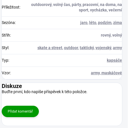
outdoorový, volný čas, párty, pracovní, na doma, na
Příležitost
:
sport, vycházka, večerní
Sezóna
:
jaro
,
léto
,
podzim
,
zima
Střih
:
rovný, volný
Styl
:
skate a street
,
outdoor
,
taktický
,
vojenský
,
army
Typ
:
kapsáče
Vzor
:
army, maskáčové
Diskuze
Buďte první, kdo napíše příspěvek k této položce.
Přidat komentář