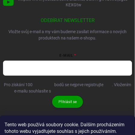
KEXGtw
ODEBÍRAT NEWSLETTER
Vložte svůj e-mail a my vám budeme zasílat informace o nových
produktech na našem e-shopu.
E-MAIL
Pro získání 100
BRANDIT+
bodů se nejprve registrujte
ZDE
. Vložením
e-mailu souhlasíte s
podmínkami ochrany osobních údajů
Přihlásit se
Tento web používá soubory cookie. Dalším procházením
tohoto webu vyjadřujete souhlas s jejich používáním.