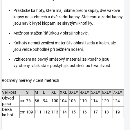
Praktické kalhoty, které mají šikmé přední kapsy, dvě vakové
kapsy na stehnech a dvě zadní kapsy. Stehenní a zadní kapsy
jsou navíc kryté klopami se skrytými knoflíky.
Možnost stažení šňůrkou v okraji nohavic.
Kalhoty nemají zesílení materiál v oblasti sedu a kolen, ale
jsou velice pohodlné při běžném nošení.
Vzhledem na pevný směsový materiál, ze kterého jsou
vyrobeny, však stále poskytují dostatečnou trvanlivost.
Rozměry měřeny v centimetrech
Velikost
S
M
L
XL
XXL
3XL*
4XL*
5XL*
6XL*
7XL*
Obvod
cm
76
86
94
100
104
106
110
114
120
124
pasu
Délka
cm
109
111
112
113
114
115
116
117
118
119
kalhot