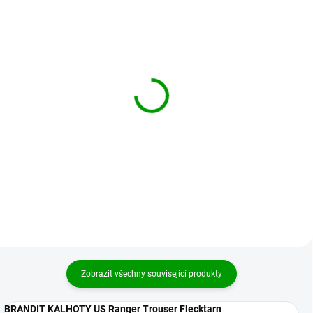
BRANDIT kalhoty US
BRANDIT kalhoty US
Ranger Trousers
Ranger Trousers Urban
Woodland
699 Kč
od
699 Kč
od
Detail
Detail
Zobrazit všechny související produkty
BRANDIT KALHOTY US Ranger Trouser Flecktarn