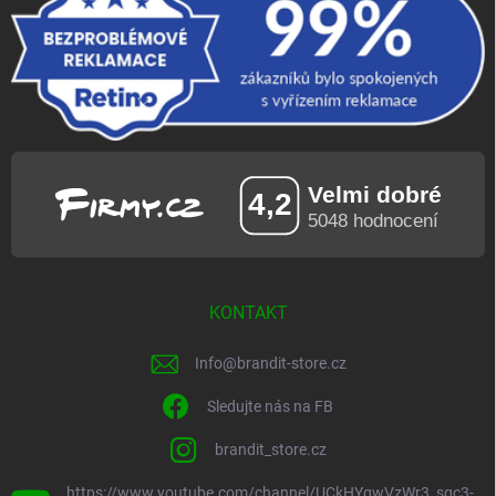
KONTAKT
Info
@
brandit-store.cz
Sledujte nás na FB
brandit_store.cz
https://www.youtube.com/channel/UCkHYgwVzWr3_sgc3-