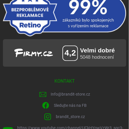
KONTAKT
Info
@
brandit-store.cz
Sledujte nás na FB
brandit_store.cz
https://www.youtube.com/channel/UCkHYgwVzWr3_sgc3-