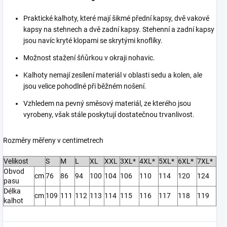
Praktické kalhoty, které mají šikmé přední kapsy, dvě vakové
kapsy na stehnech a dvě zadní kapsy. Stehenní a zadní kapsy
jsou navíc kryté klopami se skrytými knoflíky.
Možnost stažení šňůrkou v okraji nohavic.
Kalhoty nemají zesílení materiál v oblasti sedu a kolen, ale
jsou velice pohodlné při běžném nošení.
Vzhledem na pevný směsový materiál, ze kterého jsou
vyrobeny, však stále poskytují dostatečnou trvanlivost.
Rozměry měřeny v centimetrech
Velikost
S
M
L
XL
XXL
3XL*
4XL*
5XL*
6XL*
7XL*
Obvod
cm
76
86
94
100
104
106
110
114
120
124
pasu
Délka
cm
109
111
112
113
114
115
116
117
118
119
kalhot