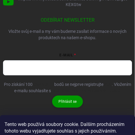
KEXGtw
ODEBÍRAT NEWSLETTER
Vložte svůj e-mail a my vám budeme zasílat informace o nových
produktech na našem e-shopu.
E-MAIL
Pro získání 100
BRANDIT+
bodů se nejprve registrujte
ZDE
. Vložením
e-mailu souhlasíte s
podmínkami ochrany osobních údajů
Přihlásit se
Tento web používá soubory cookie. Dalším procházením
tohoto webu vyjadřujete souhlas s jejich používáním.