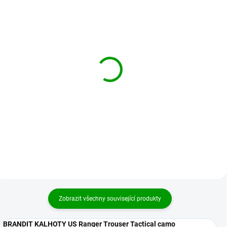
BRANDIT kalhoty US
BRANDIT kalhoty US
Ranger Trousers
Ranger Trousers
Woodland
Flecktarn
699 Kč
699 Kč
od
od
Detail
Detail
Zobrazit všechny související produkty
BRANDIT KALHOTY US Ranger Trouser Tactical camo