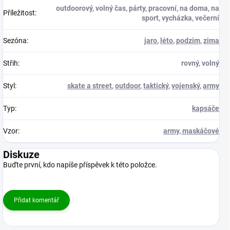
outdoorový, volný čas, párty, pracovní, na doma, na
Příležitost
:
sport, vycházka, večerní
Sezóna
:
jaro
,
léto
,
podzim
,
zima
Střih
:
rovný, volný
Styl
:
skate a street
,
outdoor
,
taktický
,
vojenský
,
army
Typ
:
kapsáče
Vzor
:
army, maskáčové
Diskuze
Buďte první, kdo napíše příspěvek k této položce.
Přidat komentář