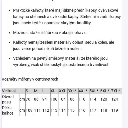
Praktické kalhoty, které mají šikmé přední kapsy, dvě vakové
kapsy na stehnech a dvě zadní kapsy. Stehenní a zadní kapsy
jsou navíc kryté klopami se skrytými knoflíky.
Možnost stažení šňůrkou v okraji nohavic.
Kalhoty nemají zesílení materiál v oblasti sedu a kolen, ale
jsou velice pohodlné při běžném nošení.
Vzhledem na pevný směsový materiál, ze kterého jsou
vyrobeny, však stále poskytují dostatečnou trvanlivost.
Rozměry měřeny v centimetrech
Velikost
S
M
L
XL
XXL
3XL*
4XL*
5XL*
6XL*
7XL*
Obvod
cm
76
86
94
100
104
106
110
114
120
124
pasu
Délka
cm
109
111
112
113
114
115
116
117
118
119
kalhot