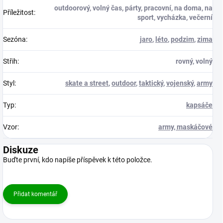
outdoorový, volný čas, párty, pracovní, na doma, na
Příležitost
:
sport, vycházka, večerní
Sezóna
:
jaro
,
léto
,
podzim
,
zima
Střih
:
rovný, volný
Styl
:
skate a street
,
outdoor
,
taktický
,
vojenský
,
army
Typ
:
kapsáče
Vzor
:
army, maskáčové
Diskuze
Buďte první, kdo napíše příspěvek k této položce.
Přidat komentář