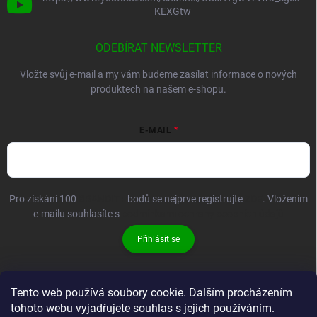
KEXGtw
ODEBÍRAT NEWSLETTER
Vložte svůj e-mail a my vám budeme zasílat informace o nových
produktech na našem e-shopu.
E-MAIL
Pro získání 100
BRANDIT+
bodů se nejprve registrujte
ZDE
. Vložením
e-mailu souhlasíte s
podmínkami ochrany osobních údajů
Přihlásit se
Tento web používá soubory cookie. Dalším procházením
tohoto webu vyjadřujete souhlas s jejich používáním.