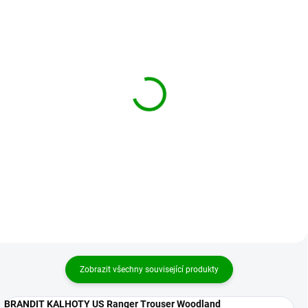
BRANDIT kalhoty US
BRANDIT kalhoty US
Ranger Trousers
Ranger Trousers Urban
Flecktarn
699 Kč
od
699 Kč
od
Detail
Detail
Zobrazit všechny související produkty
BRANDIT KALHOTY US Ranger Trouser Woodland