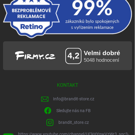
KONTAKT
Info
@
brandit-store.cz
Sledujte nás na FB
brandit_store.cz
https://www.youtube.com/channel/UCkHYgwVzWr3_sgc3-