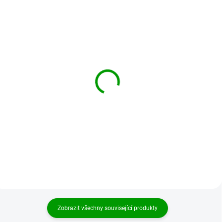
BRANDIT boty Bojové
BRANDIT boty Phantom
Kampfstiefel Modell
Boots 14-dírkové Černé
2000
2 469 Kč
2 929 Kč
Detail
Detail
Zobrazit všechny související produkty