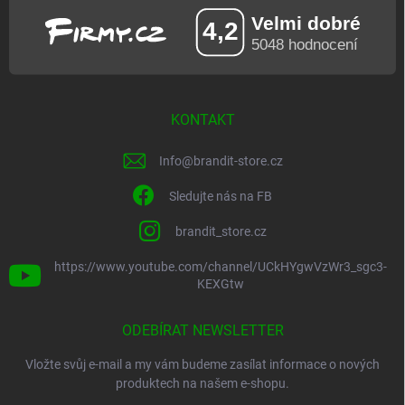
KONTAKT
Info
@
brandit-store.cz
Sledujte nás na FB
brandit_store.cz
https://www.youtube.com/channel/UCkHYgwVzWr3_sgc3-
KEXGtw
ODEBÍRAT NEWSLETTER
Vložte svůj e-mail a my vám budeme zasílat informace o nových
produktech na našem e-shopu.