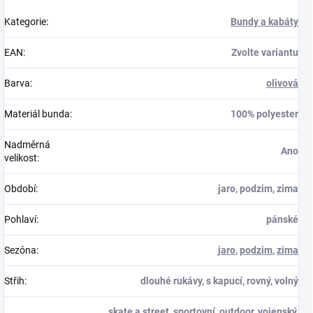
Kategorie
:
Bundy a kabáty
EAN
:
Zvolte variantu
Barva
:
olivová
Materiál bunda
:
100% polyester
Nadměrná
Ano
velikost
:
Období
:
jaro, podzim, zima
Pohlaví
:
pánské
Sezóna
:
jaro
,
podzim
,
zima
Střih
:
dlouhé rukávy, s kapucí, rovný, volný
skate a street
,
sportovní
,
outdoor
,
vojenský
,