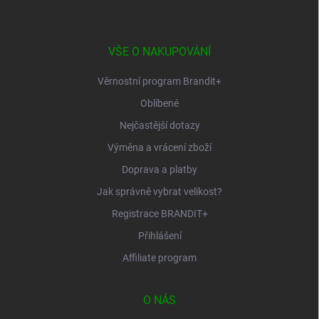
p
a
t
í
VŠE O NAKUPOVÁNÍ
Věrnostní program Brandit+
Oblíbené
Nejčastější dotazy
Výměna a vrácení zboží
Doprava a platby
Jak správně vybrat velikost?
Registrace BRANDIT+
Přihlášení
Affiliate program
O NÁS