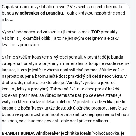
Copak se nám to vyklubalo na svět? Ve všech směrech dokonalá
bunda
Windbreaker od Branditu.
Touhle kráskou nepohrdne snad
nikdo.
Vysoké hodnocení od zákazníku jí zařadilo mezi
TOP
produkty.
Všichni si ji okamžitě oblíbili a to ne jen svým designem ale taky
kvalitou zpracování.
S tímto skvělým kouskem si výrobci pohráli. V první řadě je bunda
zateplená huňatým a příjemným materiálem a to úplně všude včetně
kapuce, která je ještě ke všemu nastavitelná pomocí šňůrky což je
naprosto super a k tomu ještě dost praktický při dešti nebo větru. V
druhé řadě, materiál ze kterého je ,,Windby" vyrobená je velice
kvalitní, lehký a prodyšný. Takzvaně 3v1 a to chce prostě každý.
Oblékání přes hlavu se vůbec nemusíte bát, po celé levé straně je
všitý zip kterým si lze oblékání ulehčit. V poslední řadě veliká přední
kapsa a 2 boční kapsy takže dostatek úložného prostoru. Navíc lze
bundu ve spodní čísti stáhnout a zabránit tak nepříjemnému táhnutí
na záda, co si budeme povídat tohle není příjemné nikomu.
BRANDIT BUNDA Windbreaker
je zkrátka ideální volnočasovka, je