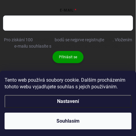
E-MAIL
Pro získání 100
BRANDIT+
bodů se nejprve registrujte
ZDE
. Vložením
e-mailu souhlasíte s
podmínkami ochrany osobních údajů
Přihlásit se
Tento web používá soubory cookie. Dalším procházením
tohoto webu vyjadřujete souhlas s jejich používáním.
Nastavení
Copyright 2026
Brandit-store.cz
. Všechna práva vyhrazena.
Souhlasím
Vytvořil Shoptet