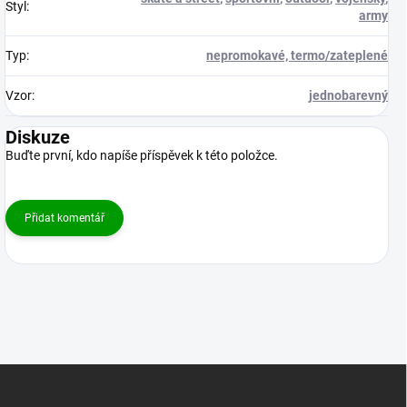
Styl
:
army
Typ
:
nepromokavé, termo/zateplené
Vzor
:
jednobarevný
Diskuze
Buďte první, kdo napíše příspěvek k této položce.
Přidat komentář
Z
á