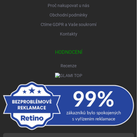
Proč nakupovat u nás
Obchodní podmínky
Ctíme GDPR a Vaše soukromí
Kontakty
HODNOCENÍ
Recenze