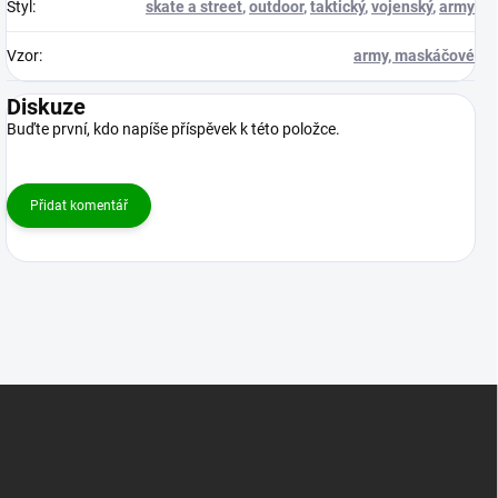
Styl
:
skate a street
,
outdoor
,
taktický
,
vojenský
,
army
Vzor
:
army, maskáčové
Diskuze
Buďte první, kdo napíše příspěvek k této položce.
Přidat komentář
Z
á
p
a
t