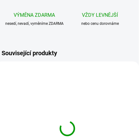
VÝMĚNA ZDARMA
VŽDY LEVNĚJŠÍ
nesedí, nevadí, vyměníme ZDARMA
nebo cenu dorovnáme
Související produkty
BRANDIT batoh Nylon
BRANDIT batoh Nylon
Rucksack Modrý
Rucksack Camel