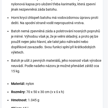
nylonová kapsa pro uložení třeba karimatky, která zpevní
jinak nezpevněná záda batohu.
Horní krycí chlopeň batohu má vodovzdornou úpravu proti
dešti. Na spodní straně vodě nepropustná vrstva.
Batoh nemá zpevněná záda a polstrování nosných popruhů
je mírné. Výhodou však je, že je velmi skladný, a proto jej lze
použít nejen jako hlavní, ale také jako náhradní nebo
doplňkové zavazadlo. Svou funkci splní při krátkodobých
výletech.
Batoh je ušit z pevných materiálů, jeho nosnost však výrobce
neuvádí. Podle našeho názoru je možné přenášet zátěž cca
15 kg.
Materiál:
nylon
Rozměry:
70 x 50 x 30 cm (v x š x h)
Hmotnost:
1.045 g