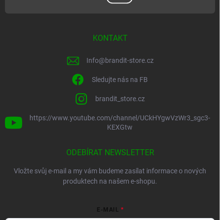
KONTAKT
Info
@
brandit-store.cz
Sledujte nás na FB
brandit_store.cz
https://www.youtube.com/channel/UCkHYgwVzWr3_sgc3-
KEXGtw
ODEBÍRAT NEWSLETTER
Vložte svůj e-mail a my vám budeme zasílat informace o nových
produktech na našem e-shopu.
E-MAIL