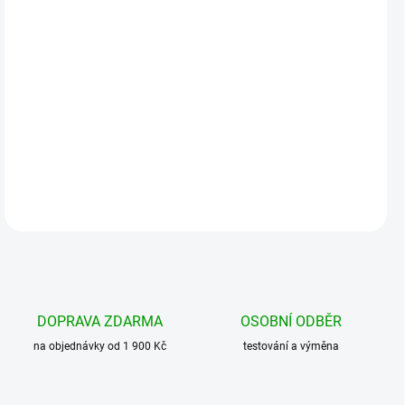
MOŽNOSTI
DORUČENÍ
−
+
Přidat do košíku
Objemný batoh se 7 různě velkými kapsami, průvlaky a popruhy....
DETAILNÍ INFORMACE
DOPRAVA ZDARMA
OSOBNÍ ODBĚR
na objednávky od 1 900 Kč
testování a výměna