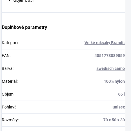
Objem:
65 l
Doplňkové parametry
Kategorie
:
Velké ruksaky Brandit
EAN
:
4051773089859
Barva
:
swedisch camo
Materiál
:
100% nylon
Objem
:
65 l
Pohlaví
:
unisex
Rozměry
:
70 x 50 x 30