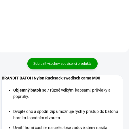
1 399 Kč
1 399 Kč
Detail
Detail
Zobrazit všechny související produkty
BRANDIT BATOH Nylon Rucksack swedisch camo M90
Objemný batoh
se 7 různě velkými kapsami, průvlaky a
popruhy.
Dvojité dno a spodní zip umožňuje rychlý přístup do batohu
horním i spodním otvorem.
Uvnitř horní části je na celé ploše zádové stěny našita