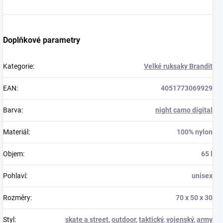
Doplňkové parametry
Kategorie
:
Velké ruksaky Brandit
EAN
:
4051773069929
Barva
:
night camo digital
Materiál
:
100% nylon
Objem
:
65 l
Pohlaví
:
unisex
Rozměry
:
70 x 50 x 30
Styl
:
skate a street
,
outdoor
,
taktický
,
vojenský
,
army