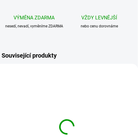
VÝMĚNA ZDARMA
VŽDY LEVNĚJŠÍ
nesedí, nevadí, vyměníme ZDARMA
nebo cenu dorovnáme
Související produkty
BRANDIT batoh Nylon
BRANDIT batoh Nylon
Rucksack Modrý
Rucksack Camel