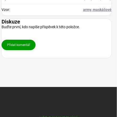
Vzor
:
army, maskáčové
Diskuze
Buďte první, kdo napíše příspěvek k této položce.
Přidat komentář
Z
á
p
a
t