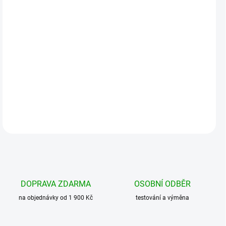
MOŽNOSTI
DORUČENÍ
−
+
Přidat do košíku
Objemný batoh se 7 různě velkými kapsami, průvlaky a popruhy....
DETAILNÍ INFORMACE
DOPRAVA ZDARMA
OSOBNÍ ODBĚR
na objednávky od 1 900 Kč
testování a výměna