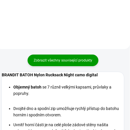
1 399 Kč
1 399 Kč
Detail
Detail
Zobrazit všechny související produkty
BRANDIT BATOH Nylon Rucksack Night camo digital
Objemný batoh
se 7 různě velkými kapsami, průvlaky a
popruhy.
Dvojité dno a spodní zip umožňuje rychlý přístup do batohu
horním i spodním otvorem.
Uvnitř horní části je na celé ploše zádové stěny našita