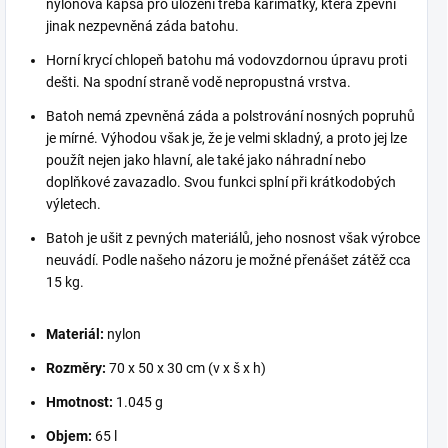
nylonová kapsa pro uložení třeba karimatky, která zpevní
jinak nezpevněná záda batohu.
Horní krycí chlopeň batohu má vodovzdornou úpravu proti
dešti. Na spodní straně vodě nepropustná vrstva.
Batoh nemá zpevněná záda a polstrování nosných popruhů
je mírné. Výhodou však je, že je velmi skladný, a proto jej lze
použít nejen jako hlavní, ale také jako náhradní nebo
doplňkové zavazadlo. Svou funkci splní při krátkodobých
výletech.
Batoh je ušit z pevných materiálů, jeho nosnost však výrobce
neuvádí. Podle našeho názoru je možné přenášet zátěž cca
15 kg.
Materiál:
nylon
Rozměry:
70 x 50 x 30 cm (v x š x h)
Hmotnost:
1.045 g
Objem:
65 l