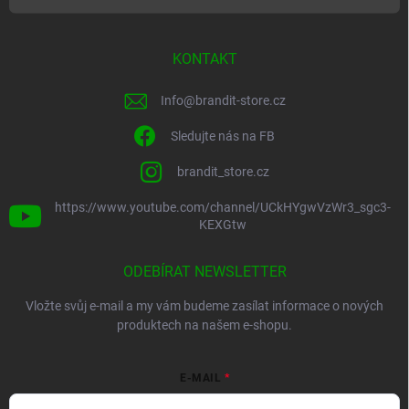
KONTAKT
Info
@
brandit-store.cz
Sledujte nás na FB
brandit_store.cz
https://www.youtube.com/channel/UCkHYgwVzWr3_sgc3-
KEXGtw
ODEBÍRAT NEWSLETTER
Vložte svůj e-mail a my vám budeme zasílat informace o nových
produktech na našem e-shopu.
E-MAIL