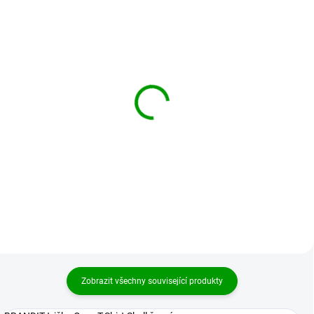
BRANDIT košile
BRANDIT košile
Roadstar Shirt 1/2 sleeve
Roadstar Shirt 1/2 sleeve
Červeno-modrá
Darkcamo
839 Kč
839 Kč
od
od
Detail
Detail
Zobrazit všechny související produkty