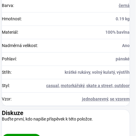
Barva
:
černá
Hmotnost
:
0.19 kg
Materiál
:
100% bavlna
Nadměrná velikost
:
Ano
Pohlaví
:
pánské
Střih
:
krátké rukávy, volný kulatý, výstřih
Styl
:
casual
,
motorkářský
,
skate a street, outdoor
Vzor
:
jednobarevný
,
se vzorem
Diskuze
Buďte první, kdo napíše příspěvek k této položce.