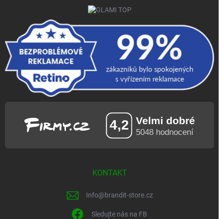
KONTAKT
Info
@
brandit-store.cz
Sledujte nás na FB