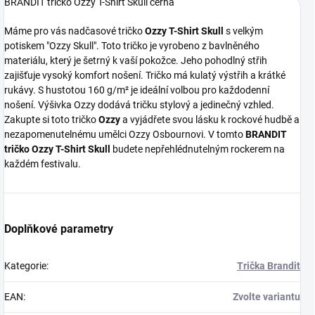
BRANDIT tričko Ozzy T-Shirt Skull černá
Máme pro vás nadčasové tričko
Ozzy T-Shirt Skull
s velkým
potiskem "Ozzy Skull". Toto tričko je vyrobeno z bavlněného
materiálu, který je šetrný k vaší pokožce. Jeho pohodlný střih
zajišťuje vysoký komfort nošení. Tričko má kulatý výstřih a krátké
rukávy. S hustotou 160 g/m² je ideální volbou pro každodenní
nošení. Výšivka Ozzy dodává tričku stylový a jedinečný vzhled.
Zakupte si toto tričko
Ozzy
a vyjádřete svou lásku k rockové hudbě a
nezapomenutelnému umělci Ozzy Osbournovi. V tomto
BRANDIT
tričko Ozzy T-Shirt Skull
budete nepřehlédnutelným rockerem na
každém festivalu.
Doplňkové parametry
Kategorie
:
Trička Brandit
EAN
:
Zvolte variantu