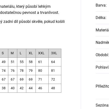
Barva
:
ateriálu, který působí lehkým
dostatečnou pevnost a trvanlivost.
Délka
:
 zadní díl působí skvěle, pokud košili
Materiá
Nadměrn
S
M
L
XL
XXL
3XL
Období
:
49
51
55
58
61
64
Pohlaví
74
76
78
79
80
81
67
67
69
69
71
72
Příležit
38
40
42
44
46
48
Sezóna