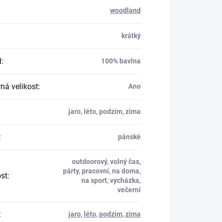
woodland
krátký
l
:
100% bavlna
á velikost
:
Ano
jaro, léto, podzim, zima
:
pánské
outdoorový, volný čas,
párty, pracovní, na doma,
ost
:
na sport, vycházka,
večerní
:
jaro
,
léto
,
podzim
,
zima