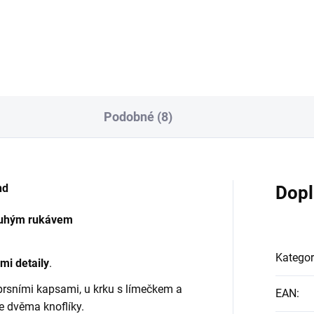
Detail
Detai
Podobné (8)
nd
Dopl
louhým rukávem
Kategor
mi detaily
.
rsními kapsami, u krku s límečkem a
EAN
:
 dvěma knoflíky.