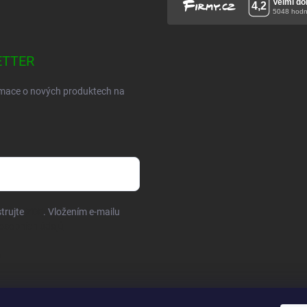
ETTER
ormace o nových produktech na
trujte
ZDE
. Vložením e-mailu
osobních údajů