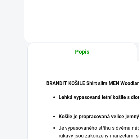
Detail
Popis
BRANDIT KOŠILE Shirt slim MEN Woodla
Lehká vypasovaná letní košile s d
Košile je propracovaná velice jemný
Je vypasovaného střihu s dvěma náp
rukávy jsou zakonženy manžetami se