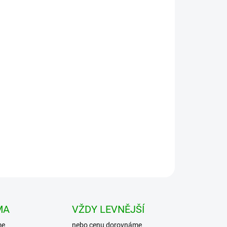
Přidat do košíku
e s dlouhým rukávem Košile je propracovaná
ypasovaného střihu s dvěma náprsními kapsami, u
MA
VŽDY LEVNĚJŠÍ
me
nebo cenu dorovnáme