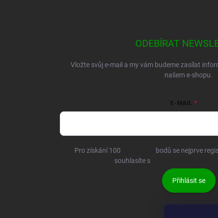
ODEBÍRAT NEWSL
Vložte svůj e-mail a my vám budeme zasílat inf
našem e-shopu.
E-MAIL
Pro získání 100
BRANDIT+
bodů se nejprve regis
souhlasíte s
podmínkami ochrany 
Přihlásit se