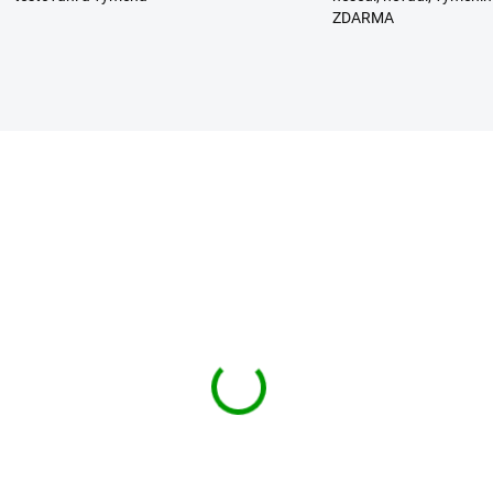
ZDARMA
DIT košile Shirt slim
BRANDIT košile Shirt s
 Darkcamo
MEN Bílá
99 Kč
1 119 Kč