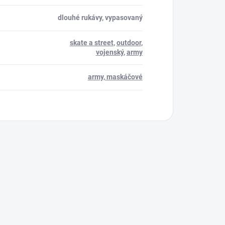
dlouhé rukávy, vypasovaný
skate a street
,
outdoor
,
vojenský
,
army
army, maskáčové