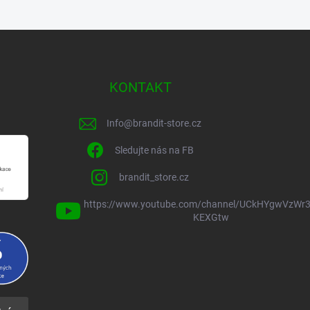
KONTAKT
Info
@
brandit-store.cz
Sledujte nás na FB
brandit_store.cz
https://www.youtube.com/channel/UCkHYgwVzWr3
KEXGtw