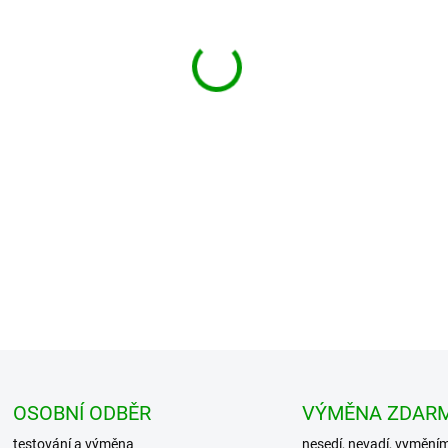
−
+
Lehká vypasovaná letní košil
velice jemnými detaily. Je v
krku s límečk...
DETAILNÍ INFORMACE
OSOBNÍ ODBĚR
VÝMĚNA ZDAR
testování a výměna
nesedí, nevadí, vymění