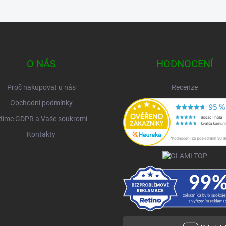
O NÁS
HODNOCENÍ
Proč nakupovat u nás
Recenze
Obchodní podmínky
tíme GDPR a Vaše soukromí
Kontakty