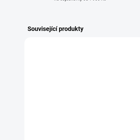
Související produkty
BRANDIT košile Shirt slim
BRAN
MEN Černá
MEN
1 119 Kč
1 3