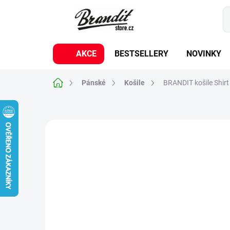
Přejít
na
obsah
AKCE
BESTSELLERY
NOVINKY
Domů
Pánské
Košile
BRANDIT košile Shir
Neohodnoceno
Podrobnosti hodnoc