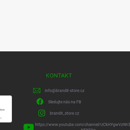
KONTAKT
Info
@
brandit-store.cz
Sledujte nás na FB
brandit_store.cz
https://www.youtube.com/channel/UCkHYgwVzWr3
KEXGtw