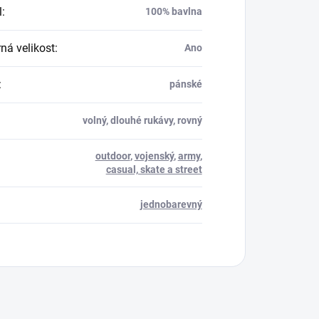
l
:
100% bavlna
á velikost
:
Ano
:
pánské
volný, dlouhé rukávy, rovný
outdoor
,
vojenský
,
army
,
casual, skate a street
jednobarevný