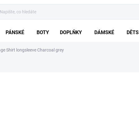
PÁNSKÉ
BOTY
DOPLŇKY
DÁMSKÉ
DĚTS
ge Shirt longsleeve Charcoal grey
ZNAČKA:
BRANDIT
od
1 119 Kč
Měrná
ZVOLTE VARIA
cena:
VARIANTA
MŮŽEME DORUČIT DO:
ZVOLTE