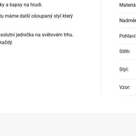
y a kapsy na hrudi.
Materiá
e tu máme další ošoupaný styl který
Nadměrn
solutní jednička na světovém trhu.
Pohlaví
každý.
Střih
:
Styl
:
Vzor
: