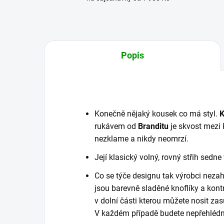
Popis
Konečně nějaký kousek co má styl.
K
rukávem od
Branditu
je skvost mezi k
nezklame a nikdy neomrzí.
Její klasický volný, rovný střih sed
Co se týče designu tak výrobci nezah
jsou barevně sladěné knoflíky a kontr
v dolní části kterou můžete nosit za
V každém případě budete nepřehlédnut