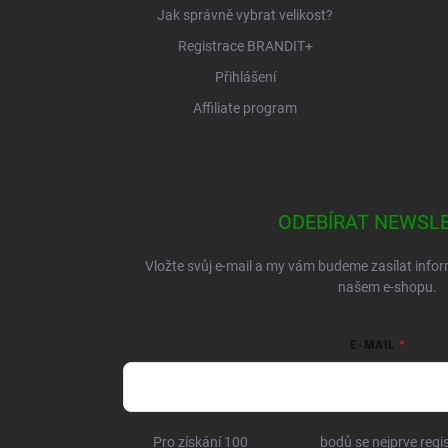
Jak správně vybrat velikost?
Registrace BRANDIT+
Přihlášení
Affiliate program
ODEBÍRAT NEWSL
Vložte svůj e-mail a my vám budeme zasílat inf
našem e-shopu.
E-MAIL
Pro získání 100
BRANDIT+
bodů se nejprve regis