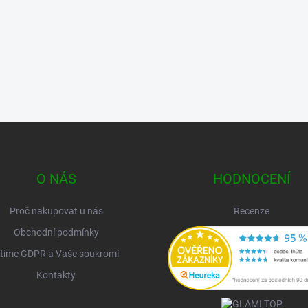
O NÁS
HODNOCENÍ
Proč nakupovat u nás
Recenze
Obchodní podmínky
tíme GDPR a Vaše soukromí
Kontakty