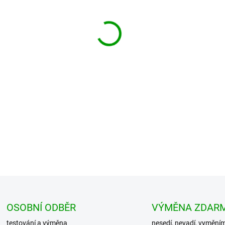
−
+
Konečně nějaký kousek co má 
Branditu je skvost mezi košile
neomrzí.
DETAILNÍ INFORMACE
OSOBNÍ ODBĚR
VÝMĚNA ZDAR
testování a výměna
nesedí, nevadí, vymění