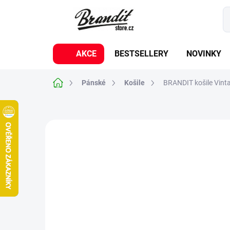
Přejít
na
obsah
AKCE
BESTSELLERY
NOVINKY
Domů
Pánské
Košile
BRANDIT košile Vinta
1 hodnocení
Podrobnosti hodnocení