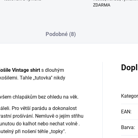
ZDARMA
Podobné (8)
Dopl
ošile Vintage shirt
s dlouhým
ošilemi. Tahle ,,tutovka" nikdy
Kategor
ne všem chlapákům bez ohledu na věk.
áleli. Pro větší parádu a dokonalost
EAN
:
astní prošívání. Nemluvě o jejím střihu
sunutou do kalhot nebo nechat volně .
Barva
:
elný při nošení téhle ,,topky".