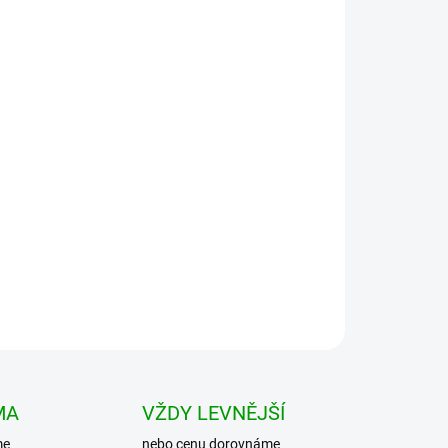
Přidat do košíku
styl. Košile Vintage shirt s dlouhým rukávem od
mi. Tahle ,,tutovka" nikdy nezklame a nikdy
MA
VŽDY LEVNĚJŠÍ
me
nebo cenu dorovnáme