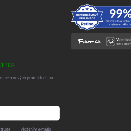
ETTER
ormace o nových produktech na
trujte
ZDE
. Vložením e-mailu