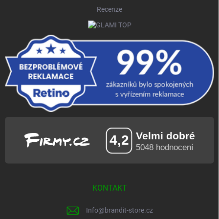
Recenze
KONTAKT
Info
@
brandit-store.cz