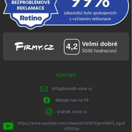
KONTAKT
Info
@
brandit-store.cz
Sledujte nás na FB
brandit_store.cz
https://www.youtube.com/channel/UCkHYgwVzWr3_sgc3-
KEXGtw