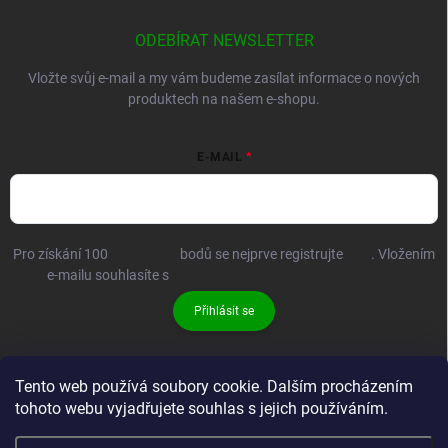
ODEBÍRAT NEWSLETTER
Vložte svůj e-mail a my vám budeme zasílat informace o nových
produktech na našem e-shopu.
E-MAIL
Pro získání 100
BRANDIT+
bodů se nejprve registrujte
ZDE
. Vložením
e-mailu souhlasíte s
podmínkami ochrany osobních údajů
Přihlásit se
Tento web používá soubory cookie. Dalším procházením
tohoto webu vyjadřujete souhlas s jejich používáním.