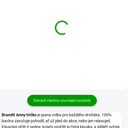
BRANDIT košile Shirt
BRANDIT košile Vintage
slim MEN Woodland
Shirt longsleeve Grey
camo
1 399 Kč
1 399 Kč
od
Detail
Detail
Zobrazit všechny související produkty
Brandit Army tričko
je jasná volba pro každého drsňáka. 100%
bavlna zaručuje pohodlí, ať už jdeš do akce, nebo jen relaxuješ.
Klasickej střih ti sedne, kulatý výstřih je čistá klasika, a ARMY potisk