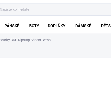
PÁNSKÉ
BOTY
DOPLŇKY
DÁMSKÉ
DĚTS
curity BDU Ripstop Shorts Černá
ení
ZNAČKA:
BRANDIT - NĚMECKO
1 119 Kč
Měrná
ZVOLTE VARIA
cena:
VARIANTA