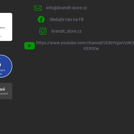
Info
@
brandit-store.cz
Sledujte nás na FB
brandit_store.cz
https://www.youtube.com/channel/UCkHYgwVzWr3
KEXGtw