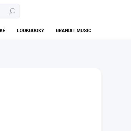
Hledat
NÁKUPNÍ
PRÁZDNÝ KOŠÍK
KOŠÍK
KÉ
LOOKBOOKY
BRANDIT MUSIC
BRANDIT BU
NTU