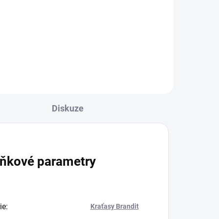
1 399 Kč
Detail
l
Diskuze
ňkové parametry
ie
:
Kraťasy Brandit