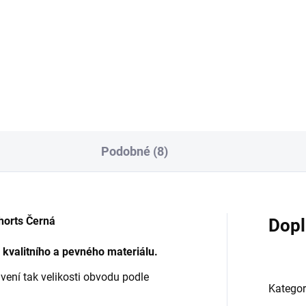
49 Kč
899 Kč
od
Detail
Detai
Podobné (8)
horts Černá
Dopl
 kvalitního a pevného materiálu.
vení tak velikosti obvodu podle
Kategor