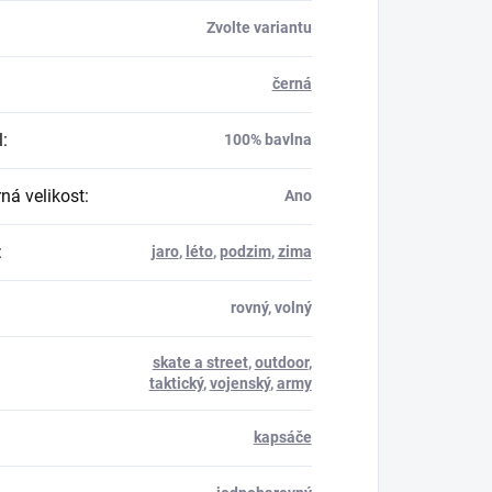
Zvolte variantu
černá
l
:
100% bavlna
á velikost
:
Ano
:
jaro
,
léto
,
podzim
,
zima
rovný, volný
skate a street
,
outdoor
,
taktický
,
vojenský
,
army
kapsáče