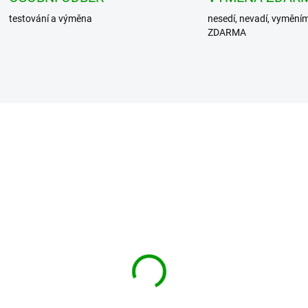
testování a výměna
nesedí, nevadí, vymění
ZDARMA
DIT košile Jeff
BRANDIT košile
ce Shirt Long Sleeve
Checkshirt halfsleeve
ná
červeno-černá