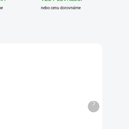
me
nebo cenu dorovnáme
Další
produkt
BRANDIT košile Shirt slim
MEN Darkcamo