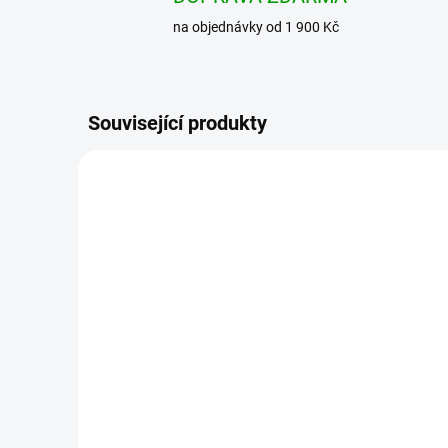
na objednávky od 1 900 Kč
Související produkty
NOVINKA
BRANDIT košile US Hemd
BRAN
1/2 Tmavě modrá
Flee
čer