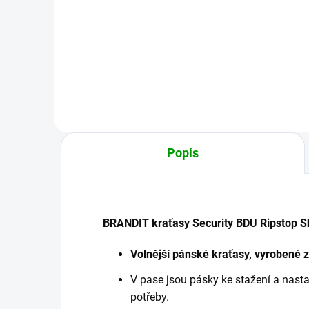
639 Kč
od
9
od
Detail
Popis
BRANDIT kraťasy Security BDU Ripstop S
Volnější pánské kraťasy, vyrobené z
V pase jsou pásky ke stažení a nasta
potřeby.