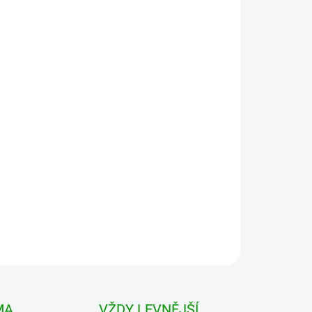
 VARIANTU
MOŽNOSTI DORUČENÍ
Přidat do košíku
 Ripstop Shorts Černá Volnější pánské kraťasy,
ho materiálu. V pase jsou pásky ke stažení a
 podle potřeby.
MA
VŽDY LEVNĚJŠÍ