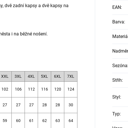
sy, dvě zadní kapsy a dvě kapsy na
EAN
:
Barva
:
města i na běžné nošení.
Materiá
Nadměrn
Sezóna
XXL
3XL
4XL
5XL
6XL
7XL
Střih
:
102
106
112
116
120
124
Styl
:
27
27
27
28
28
30
Typ
:
59
60
61
62
63
64