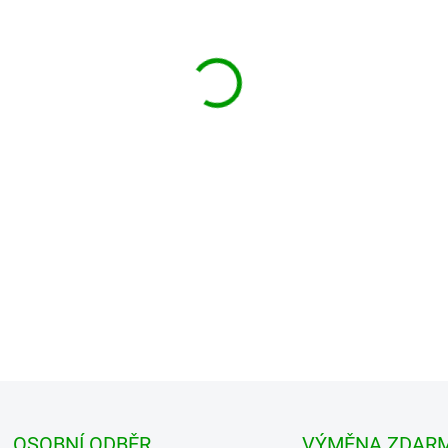
MŮŽEME DORUČIT DO:
ZVOLTE
−
+
BRANDIT kraťasy Security BDU
vyrobené z kvalitního a pevné
nastavení tak velikosti obvodu
DETAILNÍ INFORMACE
OSOBNÍ ODBĚR
VÝMĚNA ZDAR