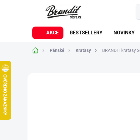
Přejít
na
obsah
AKCE
BESTSELLERY
NOVINKY
Domů
Pánské
Kraťasy
BRANDIT kraťasy Se
Neohodnoceno
Podrobnosti hodnoc
NOVINKA