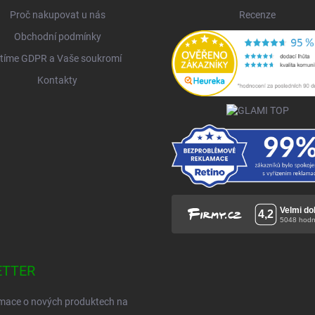
Proč nakupovat u nás
Recenze
Obchodní podmínky
tíme GDPR a Vaše soukromí
Kontakty
ETTER
ormace o nových produktech na