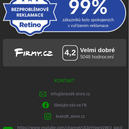
KONTAKT
Info
@
brandit-store.cz
Sledujte nás na FB
brandit_store.cz
https://www.youtube.com/channel/UCkHYgwVzWr3_sgc3-