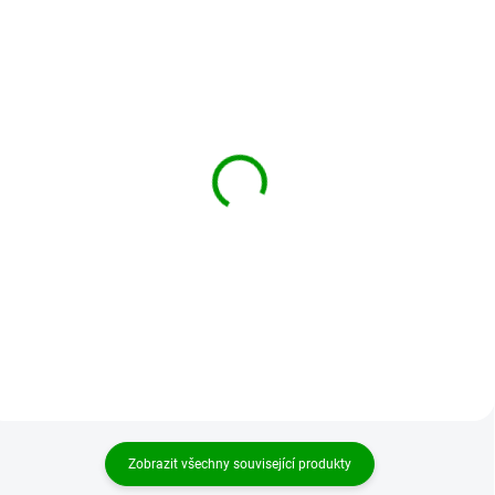
BRANDIT kraťasy
BRANDIT kraťasy
Vintage Shorts Olivové
Vintage Shorts Woodland
1 119 Kč
1 399 Kč
od
od
Detail
Detail
Zobrazit všechny související produkty