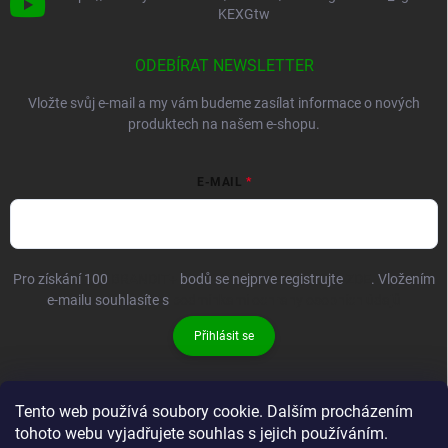
KEXGtw
ODEBÍRAT NEWSLETTER
Vložte svůj e-mail a my vám budeme zasílat informace o nových
produktech na našem e-shopu.
E-MAIL
Pro získání 100
BRANDIT+
bodů se nejprve registrujte
ZDE
. Vložením
e-mailu souhlasíte s
podmínkami ochrany osobních údajů
Přihlásit se
Tento web používá soubory cookie. Dalším procházením
tohoto webu vyjadřujete souhlas s jejich používáním.