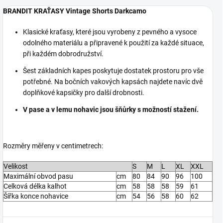
BRANDIT KRAŤASY Vintage Shorts Darkcamo
Klasické kraťasy, které jsou vyrobeny z pevného a vysoce
odolného materiálu a připravené k použití za každé situace,
při každém dobrodružství.
Šest základních kapes poskytuje dostatek prostoru pro vše
potřebné. Na bočních vakových kapsách najdete navíc dvě
doplňkové kapsičky pro další drobnosti.
V pase a v lemu nohavic jsou šňůrky s možností stažení.
Rozměry měřeny v centimetrech:
Velikost
S
M
L
XL
XXL
Maximální obvod pasu
cm
80
84
90
96
100
Celková délka kalhot
cm
58
58
58
59
61
Šířka konce nohavice
cm
54
56
58
60
62