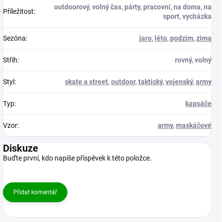
outdoorový, volný čas, párty, pracovní, na doma, na
Příležitost
:
sport, vycházka
Sezóna
:
jaro
,
léto
,
podzim
,
zima
Střih
:
rovný, volný
Styl
:
skate a street
,
outdoor
,
taktický
,
vojenský
,
army
Typ
:
kapsáče
Vzor
:
army
,
maskáčové
Diskuze
Buďte první, kdo napíše příspěvek k této položce.
Přidat komentář