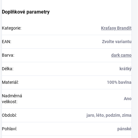
Doplňkové parametry
Kategorie
:
Kraťasy Brandit
EAN
:
Zvolte variantu
Barva
:
dark camo
Délka
:
krátký
Materiál
:
100% bavlna
Nadměrná
Ano
velikost
:
Období
:
jaro, léto, podzim, zima
Pohlaví
:
pánské