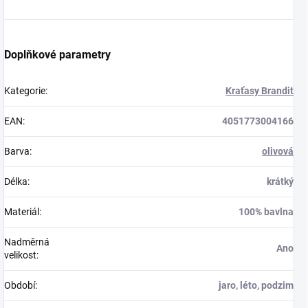
Doplňkové parametry
Kategorie
:
Kraťasy Brandit
EAN
:
4051773004166
Barva
:
olivová
Délka
:
krátký
Materiál
:
100% bavlna
Nadměrná
Ano
velikost
:
Období
:
jaro, léto, podzim