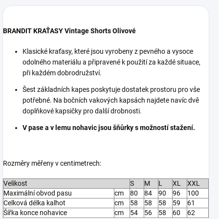
BRANDIT KRAŤASY Vintage Shorts Olivové
Klasické kraťasy, které jsou vyrobeny z pevného a vysoce
odolného materiálu a připravené k použití za každé situace,
při každém dobrodružství.
Šest základních kapes poskytuje dostatek prostoru pro vše
potřebné. Na bočních vakových kapsách najdete navíc dvě
doplňkové kapsičky pro další drobnosti.
V pase a v lemu nohavic jsou šňůrky s možností stažení.
Rozměry měřeny v centimetrech:
Velikost
S
M
L
XL
XXL
Maximální obvod pasu
cm
80
84
90
96
100
Celková délka kalhot
cm
58
58
58
59
61
Šířka konce nohavice
cm
54
56
58
60
62