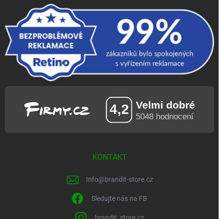
KONTAKT
Info
@
brandit-store.cz
Sledujte nás na FB
brandit_store.cz