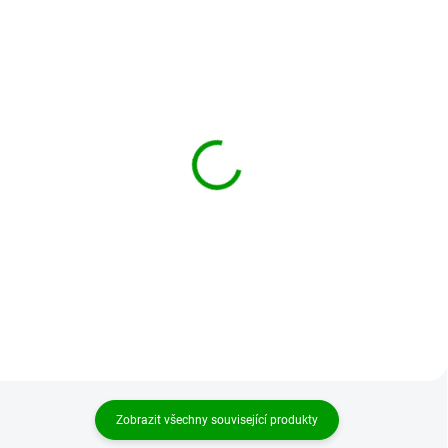
BRANDIT kraťasy
BRANDIT kraťasy
Vintage Shorts Woodland
Vintage Shorts
Sandstorm
1 399 Kč
od
1 399 Kč
od
Detail
Detail
Zobrazit všechny související produkty