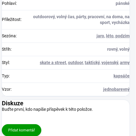
Pohlaví
:
pánské
outdoorový, volný čas, párty, pracovní, na doma, na
Příležitost
:
sport, vycházka
Sezóna
:
jaro
,
léto
,
podzim
Střih
:
rovný, volný
Styl
:
skate a street
,
outdoor
,
taktický
,
vojenský
,
army
Typ
:
kapsáče
Vzor
:
jednobarevný
Diskuze
Buďte první, kdo napíše příspěvek k této položce.
Přidat komentář