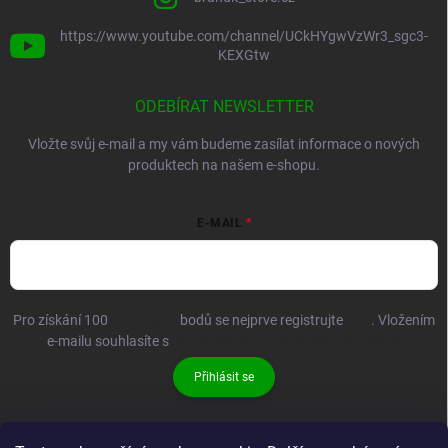
https://www.youtube.com/channel/UCkHYgwVzWr3_sgc3-
KEXGtw
ODEBÍRAT NEWSLETTER
Vložte svůj e-mail a my vám budeme zasílat informace o nových
produktech na našem e-shopu.
E-MAIL
Pro získání 100
BRANDIT+
bodů se nejprve registrujte
ZDE
. Vložením
e-mailu souhlasíte s
podmínkami ochrany osobních údajů
Přihlásit se