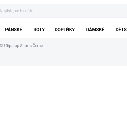
PÁNSKÉ
BOTY
DOPLŇKY
DÁMSKÉ
DĚTS
DU Ripstop Shorts Černé
ZNAČKA:
BRANDIT
od
809 Kč
Měrná
ZVOLTE VARIA
cena:
VARIANTA