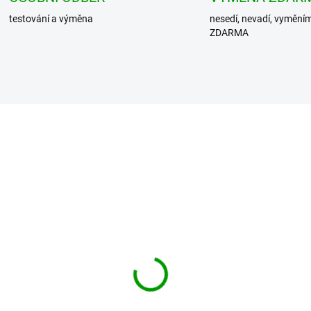
testování a výměna
nesedí, nevadí, vymění
ZDARMA
DIT košile Roadstar
BRANDIT košile Luis
t 1/2 sleeve Červeno-
Vintageshirt Modrá
rá