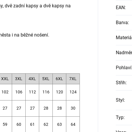
sy, dvě zadní kapsy a dvě kapsy na
EAN
:
Barva
:
města i na běžné nošení.
Materiá
Nadměrn
Pohlaví
XXL
3XL
4XL
5XL
6XL
7XL
Střih
:
102
106
112
116
120
124
Styl
:
27
27
27
28
28
30
Typ
:
59
60
61
62
63
64