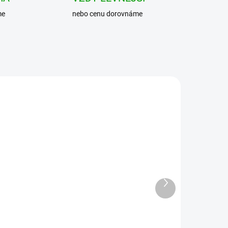
me
nebo cenu dorovnáme
Další
produkt
BRANDIT košile
Motörhead Shirt černá