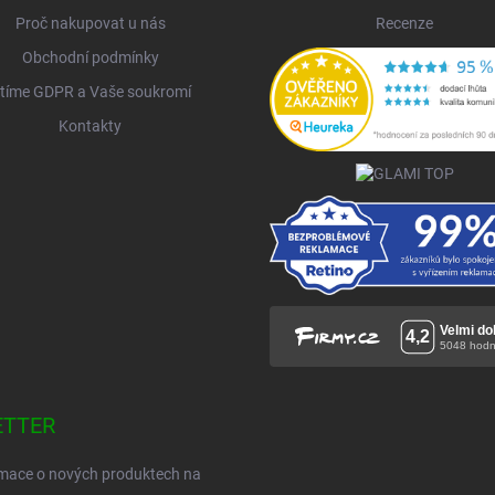
Proč nakupovat u nás
Recenze
Obchodní podmínky
tíme GDPR a Vaše soukromí
Kontakty
ETTER
ormace o nových produktech na