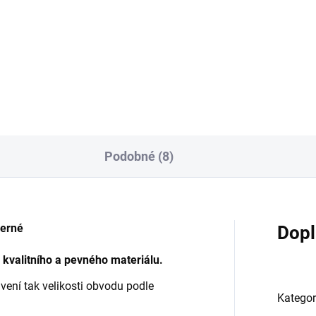
1 469 Kč
od
39 Kč
Detai
Detail
Podobné (8)
erné
Dopl
 kvalitního a pevného materiálu.
vení tak velikosti obvodu podle
Kategor