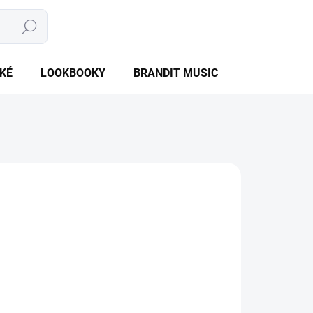
Hledat
NÁKUPNÍ
PRÁZDNÝ KOŠÍK
KOŠÍK
KÉ
LOOKBOOKY
BRANDIT MUSIC
BRANDIT BU
NTU