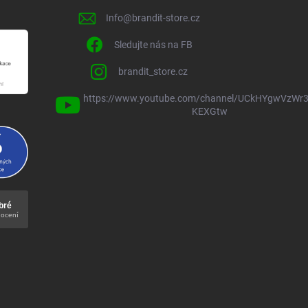
Info
@
brandit-store.cz
Sledujte nás na FB
brandit_store.cz
https://www.youtube.com/channel/UCkHYgwVzWr3
KEXGtw