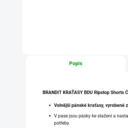
2 199 Kč
8
od
Detail
Popis
BRANDIT KRAŤASY BDU Ripstop Shorts Č
Volnější pánské kraťasy, vyrobené z
V pase jsou pásky ke stažení a nasta
potřeby.