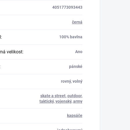
4051773093443
černá
l
:
100% bavlna
á velikost
:
Ano
:
pánské
rovný, volný
skate a street
,
outdoor
,
taktický
,
vojenský
,
army
kapsáče