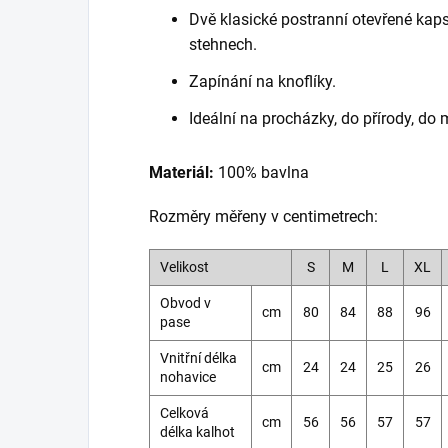
Dvě klasické postranní otevřené kap
stehnech.
Zapínání na knoflíky.
Ideální na procházky, do přírody, do 
Materiál:
100% bavlna
Rozměry měřeny v centimetrech:
Velikost
S
M
L
XL
Obvod v
cm
80
84
88
96
pase
Vnitřní délka
cm
24
24
25
26
nohavice
Celková
cm
56
56
57
57
délka kalhot