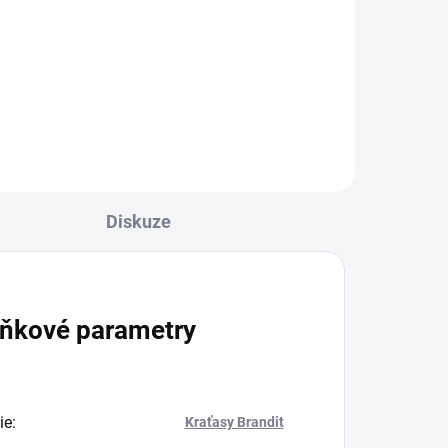
1 669 Kč
l
Detail
Diskuze
ňkové parametry
ie
:
Kraťasy Brandit