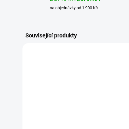
na objednávky od 1 900 Kč
Související produkty
NOVINKA
BRANDIT košile Iron
BRAN
Maiden Vintage Shirt
Shir
sleeveless FOTD černá
mod