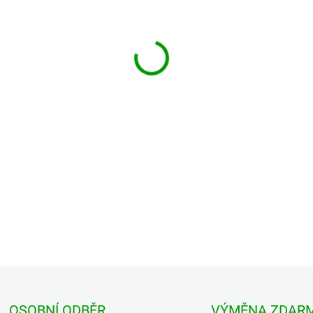
MŮŽEME DORUČIT DO:
ZVOLTE
−
+
Volnější pánské kraťasy, vyrob
jsou pásky ke stažení a nasta
klasické ...
DETAILNÍ INFORMACE
OSOBNÍ ODBĚR
VÝMĚNA ZDAR