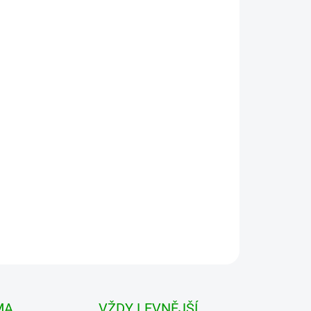
 VARIANTU
MOŽNOSTI DORUČENÍ
Přidat do košíku
ené z kvalitního a pevného materiálu. . V pase
vení tak velikosti obvodu podle potřeby. Dvě
MA
VŽDY LEVNĚJŠÍ