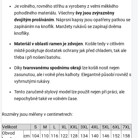
Je volného, rovného střihu a vyrobeny z velmi měkkého
pohodlného materiálu. Všechny
švy jsou zvýrazněny
dvojitým prošíváním
. Náprsní kapsy jsou opatřeny patkou se
zapínáním na knoflík. Manžety rukávů se zapínají dvěma
knoflíky.
Materiál v oblasti ramen je zdvojen
. Košile tedy v citlivém
místě poskytuje dostatek ochrany jak před chladem, tak ale
třeba i při nošení batohu.
Díky
tvarovanému spodnímu okraji
lze košili nosit nejen
zasunutou, ale i volně přes kalhoty. Elegantně působí rovněž s
vyhrnutými rukávy.
Tento zaručeně stylový model lze použít nejen při práci, ale
nepochybně také ve volném čase.
Rozměry jsou měřeny v centimetrech:
Velikost
S
M
L
XL
XXL
3XL
4XL
5XL
6XL
7XL
Obvod
cm
104
110
116
122
128
134
140
146
152
158