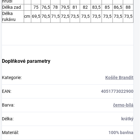
hrudi
Délka zad
75
76,5
78
79,5
81
82
83,5
85
86,5
88
Délka
cm
69,5
70,5
71,5
72,5
73,5
73,5
73,5
73,5
73,5
73,5
rukávu
Doplňkové parametry
Kategorie
:
Košile Brandit
EAN
:
4051773022900
Barva
:
černo-bílá
Délka
:
krátký
Materiál
:
100% bavlna