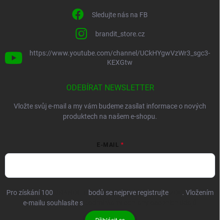
Sledujte nás na FB
brandit_store.cz
https://www.youtube.com/channel/UCkHYgwVzWr3_sgc3-
KEXGtw
ODEBÍRAT NEWSLETTER
Vložte svůj e-mail a my vám budeme zasílat informace o nových
produktech na našem e-shopu.
E-MAIL
Pro získání 100
BRANDIT+
bodů se nejprve registrujte
ZDE
. Vložením
e-mailu souhlasíte s
podmínkami ochrany osobních údajů