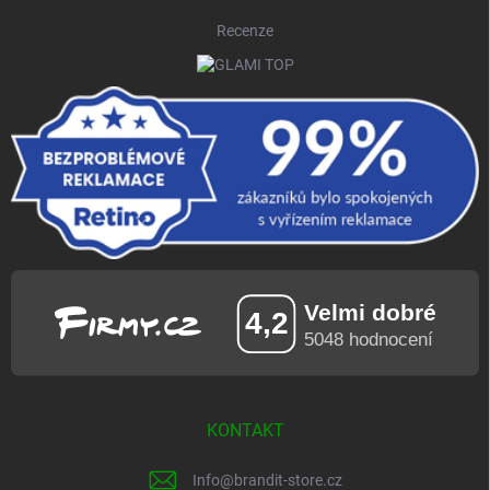
Recenze
KONTAKT
Info
@
brandit-store.cz