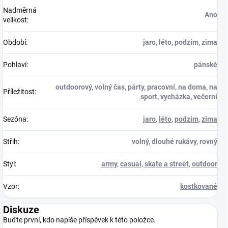
Nadměrná
Ano
velikost
:
Období
:
jaro, léto, podzim, zima
Pohlaví
:
pánské
outdoorový, volný čas, párty, pracovní, na doma, na
Příležitost
:
sport, vycházka, večerní
Sezóna
:
jaro
,
léto
,
podzim
,
zima
Střih
:
volný, dlouhé rukávy, rovný
Styl
:
army
,
casual, skate a street, outdoor
Vzor
:
kostkované
Diskuze
Buďte první, kdo napíše příspěvek k této položce.