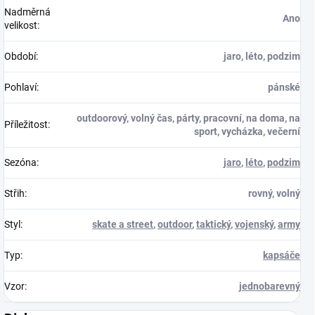
Nadměrná
Ano
velikost
:
Období
:
jaro, léto, podzim
Pohlaví
:
pánské
outdoorový, volný čas, párty, pracovní, na doma, na
Příležitost
:
sport, vycházka, večerní
Sezóna
:
jaro
,
léto
,
podzim
Střih
:
rovný, volný
Styl
:
skate a street
,
outdoor
,
taktický
,
vojenský
,
army
Typ
:
kapsáče
Vzor
:
jednobarevný