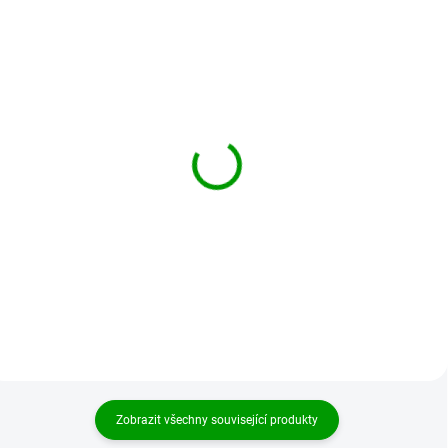
BRANDIT bunda
BRANDIT pásek Belt fast
Britannia Jacket Olivová
closure Černý
2 002 Kč
359 Kč
od
Detail
Detail
Zobrazit všechny související produkty