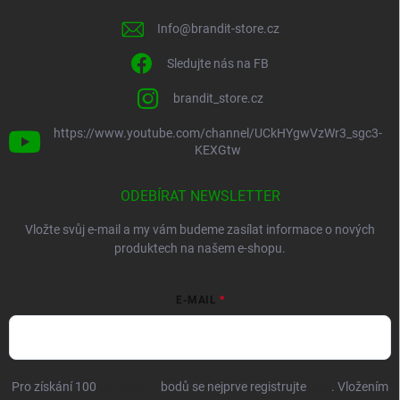
Info
@
brandit-store.cz
Sledujte nás na FB
brandit_store.cz
https://www.youtube.com/channel/UCkHYgwVzWr3_sgc3-
KEXGtw
ODEBÍRAT NEWSLETTER
Vložte svůj e-mail a my vám budeme zasílat informace o nových
produktech na našem e-shopu.
E-MAIL
Pro získání 100
BRANDIT+
bodů se nejprve registrujte
ZDE
. Vložením