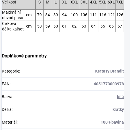
Velikost
S
M
L
XL
XXL
3XL
4XL
5XL
6XL
7XL
Maximální
cm
79
84
89
94
100
106
111
116
121
126
obvod pasu
Celková
cm
58
59
60
61
62
63
64
65
66
67
délka kalhot
Doplňkové parametry
Kategorie
:
Kraťasy Brandit
EAN
:
4051773003978
Barva
:
bílá
Délka
:
krátký
Materiál
:
100% bavlna