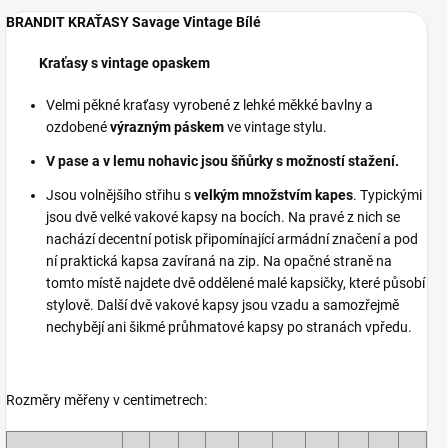
BRANDIT KRAŤASY Savage Vintage Bílé
Kraťasy s vintage opaskem
Velmi pěkné kraťasy vyrobené z lehké měkké bavlny a
ozdobené
výrazným páskem
ve vintage stylu.
V pase a v lemu nohavic jsou šňůrky s možností stažení.
Jsou volnějšího střihu s
velkým množstvím kapes
. Typickými
jsou dvě velké vakové kapsy na bocích. Na pravé z nich se
nachází decentní potisk připomínající armádní značení a pod
ní praktická kapsa zavíraná na zip. Na opačné straně na
tomto místě najdete dvě oddělené malé kapsičky, které působí
stylově. Další dvě vakové kapsy jsou vzadu a samozřejmě
nechybějí ani šikmé průhmatové kapsy po stranách vpředu.
Rozměry měřeny v centimetrech: