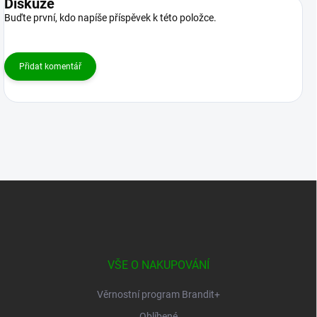
Diskuze
Buďte první, kdo napíše příspěvek k této položce.
Přidat komentář
Z
á
p
a
t
í
VŠE O NAKUPOVÁNÍ
Věrnostní program Brandit+
Oblíbené