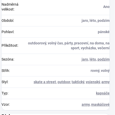
Nadměrná
Ano
velikost
:
Období
:
jaro, léto, podzim
Pohlaví
:
pánské
outdoorový, volný čas, párty, pracovní, na doma, na
Příležitost
:
sport, vycházka, večerní
Sezóna
:
jaro
,
léto
,
podzim
Střih
:
rovný, volný
Styl
:
skate a street
,
outdoor
,
taktický
,
vojenský
,
army
Typ
:
kapsáče
Vzor
:
army
,
maskáčové