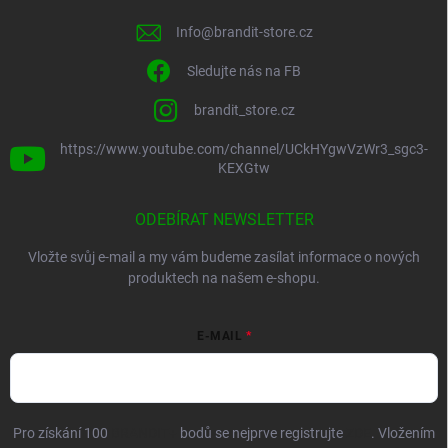
Info
@
brandit-store.cz
Sledujte nás na FB
brandit_store.cz
https://www.youtube.com/channel/UCkHYgwVzWr3_sgc3-
KEXGtw
ODEBÍRAT NEWSLETTER
Vložte svůj e-mail a my vám budeme zasílat informace o nových
produktech na našem e-shopu.
E-MAIL
Pro získání 100
BRANDIT+
bodů se nejprve registrujte
ZDE
. Vložením