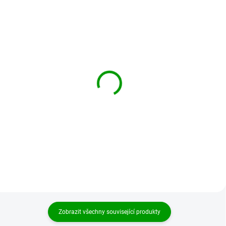
BRANDIT kraťasy
BRANDIT kraťasy
Savage Vintage Olivové
Savage Vintage old white
1 102 Kč
1 102 Kč
od
od
Detail
Detail
Zobrazit všechny související produkty