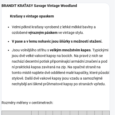
BRANDIT KRAŤASY Savage Vintage Woodland
Kraťasy s vintage opaskem
Velmi pěkné kraťasy vyrobené z lehké měkké bavlny a
ozdobené
výrazným páskem
ve vintage stylu.
V pase a v lemu nohavic jsou šňůrky s možností stažení.
Jsou volnějšího střihu s
velkým množstvím kapes
. Typickými
jsou dvě velké vakové kapsy na bocích. Na pravé z nich se
nachází decentní potisk připomínající armádní značení a pod
ní praktická kapsa zavíraná na zip. Na opačné straně na
tomto místě najdete dvě oddělené malé kapsičky, které působí
stylově. Další dvě vakové kapsy jsou vzadu a samozřejmě
nechybějí ani šikmé průhmatové kapsy po stranách vpředu.
Rozměry měřeny v centimetrech: