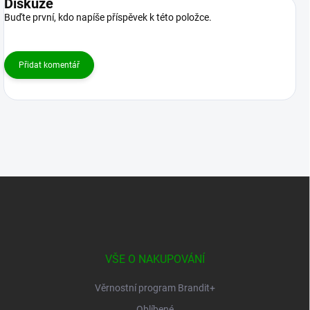
Diskuze
Buďte první, kdo napíše příspěvek k této položce.
Přidat komentář
Z
á
p
a
t
í
VŠE O NAKUPOVÁNÍ
Věrnostní program Brandit+
Oblíbené