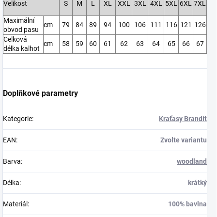
Velikost
S
M
L
XL
XXL
3XL
4XL
5XL
6XL
7XL
Maximální
cm
79
84
89
94
100
106
111
116
121
126
obvod pasu
Celková
cm
58
59
60
61
62
63
64
65
66
67
délka kalhot
Doplňkové parametry
Kategorie
:
Kraťasy Brandit
EAN
:
Zvolte variantu
Barva
:
woodland
Délka
:
krátký
Materiál
:
100% bavlna