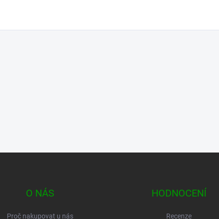
O NÁS
HODNOCENÍ
Proč nakupovat u nás
Recenze