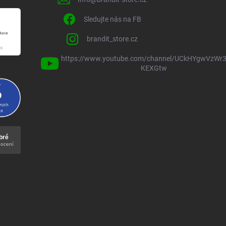
Sledujte nás na FB
brandit_store.cz
https://www.youtube.com/channel/UCkHYgwVzWr3
KEXGtw