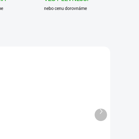
me
nebo cenu dorovnáme
Další
produkt
BRANDIT košile
Checkshirt Černá-
charchoal