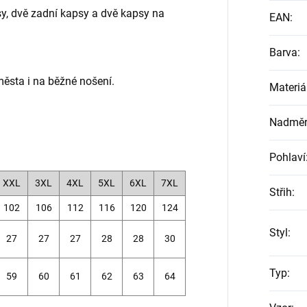
sy, dvě zadní kapsy a dvě kapsy na
EAN
:
Barva
:
města i na běžné nošení.
Materiá
Nadměrn
Pohlaví
XXL
3XL
4XL
5XL
6XL
7XL
Střih
:
102
106
112
116
120
124
Styl
:
27
27
27
28
28
30
Typ
:
59
60
61
62
63
64