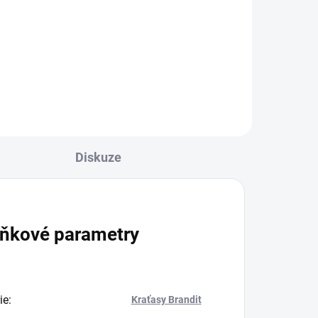
949 Kč
od
l
Detail
Diskuze
ňkové parametry
ie
:
Kraťasy Brandit