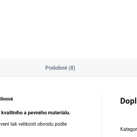
29 Kč
2 199 Kč
Detail
Detai
Podobné (8)
livové
Dopl
 kvalitního a pevného materiálu.
vení tak velikosti obvodu podle
Kategor