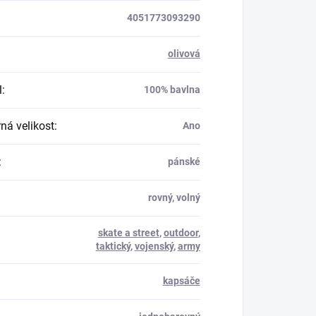
4051773093290
olivová
l
:
100% bavlna
á velikost
:
Ano
:
pánské
rovný, volný
skate a street
,
outdoor
,
taktický
,
vojenský
,
army
kapsáče