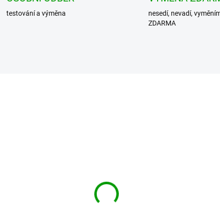
testování a výměna
nesedí, nevadí, vymění
ZDARMA
NOVINKA
DIT košile Ozzy
BRANDIT košile Iron
kshirt Long Sleeve
Maiden Vintage Shirt
no-šedá
sleeveless NOTB černá