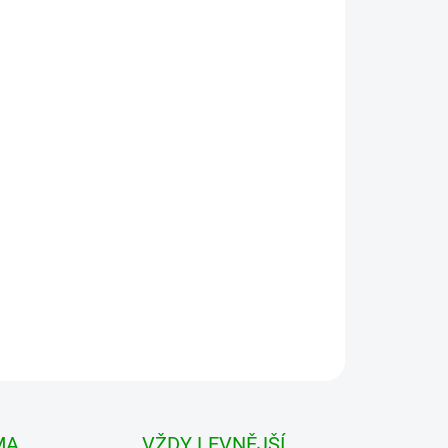
 VARIANTU
MOŽNOSTI DORUČENÍ
Přidat do košíku
ené z kvalitního a pevného materiálu. . V pase
vení tak velikosti obvodu podle potřeby. Dvě
MA
VŽDY LEVNĚJŠÍ