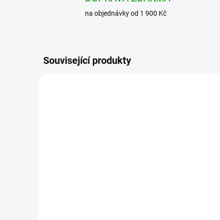
na objednávky od 1 900 Kč
Související produkty
BRANDIT košile Shirt slim
BRAN
MEN Bílá
Chec
čer