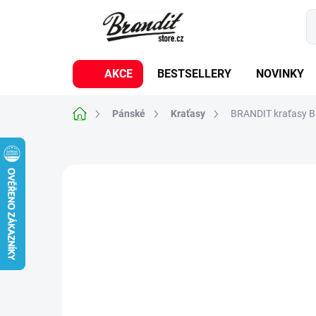
Přejít
na
obsah
AKCE
BESTSELLERY
NOVINKY
Domů
Pánské
Kraťasy
BRANDIT kraťasy BD
9 hodnocení
Podrobnosti hodnocení
BESTSELLER