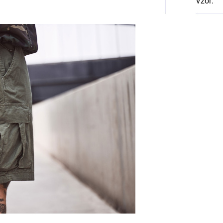
Vzor
: