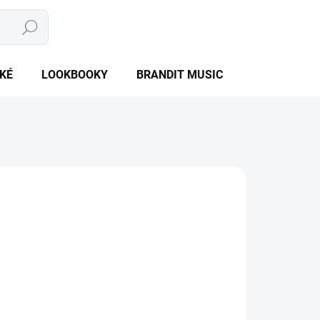
Hledat
NÁKUPNÍ
PRÁZDNÝ KOŠÍK
KOŠÍK
KÉ
LOOKBOOKY
BRANDIT MUSIC
BRANDIT BU
NTU