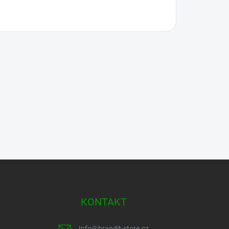
KONTAKT
Info
@
brandit-store.cz