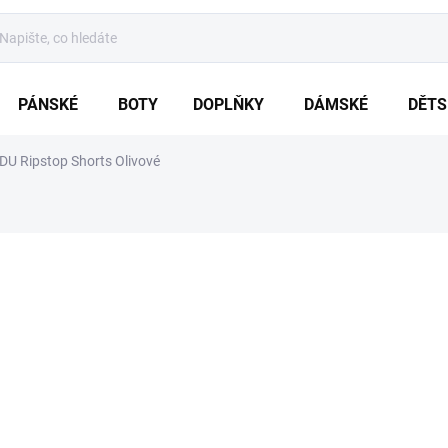
PÁNSKÉ
BOTY
DOPLŇKY
DÁMSKÉ
DĚTS
U Ripstop Shorts Olivové
ZNAČKA:
BRANDIT
od
809 Kč
Měrná
ZVOLTE VARIA
cena:
VARIANTA