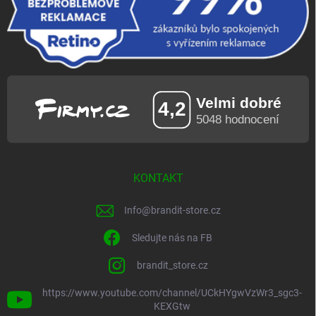
KONTAKT
Info
@
brandit-store.cz
Sledujte nás na FB
brandit_store.cz
https://www.youtube.com/channel/UCkHYgwVzWr3_sgc3-
KEXGtw