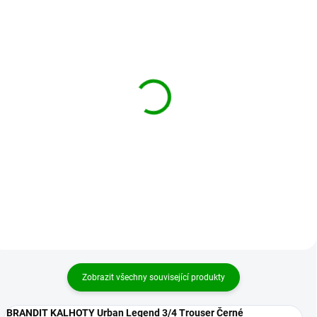
BRANDIT kalhoty Urban
BRANDIT kalhoty Urban
Legend 3/4 Trouser
Legend 3/4 Trouser
Olivové
Woodland
1 009 Kč
1 059 Kč
od
od
Detail
Detail
Zobrazit všechny související produkty
BRANDIT KALHOTY Urban Legend 3/4 Trouser Černé