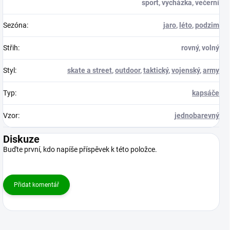
sport, vycházka, večerní
Sezóna
:
jaro
,
léto
,
podzim
Střih
:
rovný, volný
Styl
:
skate a street
,
outdoor
,
taktický
,
vojenský
,
army
Typ
:
kapsáče
Vzor
:
jednobarevný
Diskuze
Buďte první, kdo napíše příspěvek k této položce.
Přidat komentář