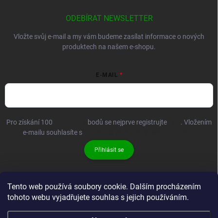
ODEBÍRAT NEWSLETTER
Vložte svůj e-mail a my vám budeme zasílat informace o nových
produktech na našem e-shopu.
E-MAIL
Pro získání 100
BRANDIT+
bodů se nejprve registrujte
ZDE
. Vložením
e-mailu souhlasíte s
podmínkami ochrany osobních údajů
Přihlásit se
Tento web používá soubory cookie. Dalším procházením
tohoto webu vyjadřujete souhlas s jejich používáním.