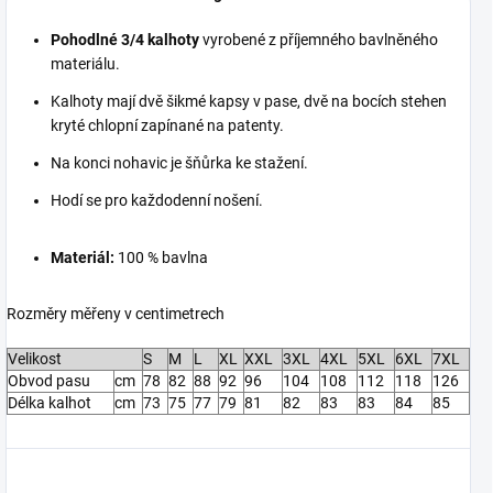
Pohodlné 3/4 kalhoty
vyrobené z příjemného bavlněného
materiálu.
Kalhoty mají dvě šikmé kapsy v pase, dvě na bocích stehen
kryté chlopní zapínané na patenty.
Na konci nohavic je šňůrka ke stažení.
Hodí se pro každodenní nošení.
Materiál:
100 % bavlna
Rozměry měřeny v centimetrech
Velikost
S
M
L
XL
XXL
3XL
4XL
5XL
6XL
7XL
Obvod pasu
cm
78
82
88
92
96
104
108
112
118
126
Délka kalhot
cm
73
75
77
79
81
82
83
83
84
85