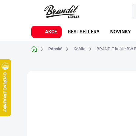
Přejít
na
obsah
AKCE
BESTSELLERY
NOVINKY
Domů
Pánské
Košile
BRANDIT košile BW F
Neohodnoceno
Podrobnosti hodnoc