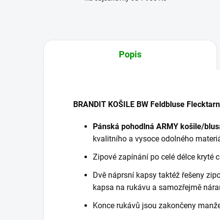
Popis
BRANDIT KOŠILE BW Feldbluse Flecktarn
Pánská pohodlná ARMY košile/blusa 
kvalitního a vysoce odolného materiá
Zipové zapínání po celé délce kryté 
Dvě náprsní kapsy taktéž řešeny zi
kapsa na rukávu a samozřejmě nára
Konce rukávů jsou zakončeny manže