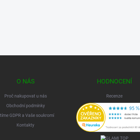
O NÁS
HODNOCENÍ
Proč nakupovat u nás
Recenze
Obchodní podmínky
tíme GDPR a Vaše soukromí
Kontakty