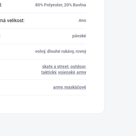
l
:
80% Polyester, 20% Bavlna
á velikost
:
Ano
:
pánské
volný, dlouhé rukávy, rovný
skate a street
,
outdoor
,
taktický
,
vojenský
,
army
army, maskáčové