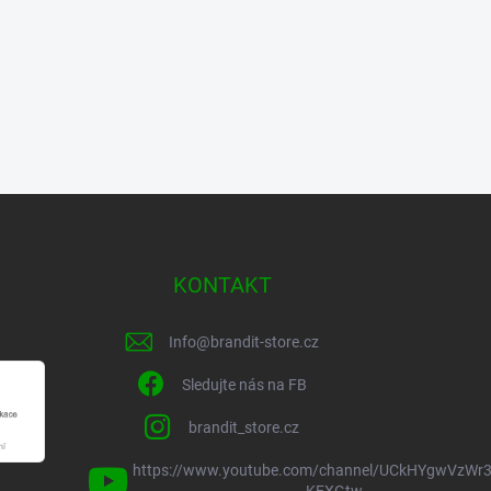
KONTAKT
Info
@
brandit-store.cz
Sledujte nás na FB
brandit_store.cz
https://www.youtube.com/channel/UCkHYgwVzWr3
KEXGtw