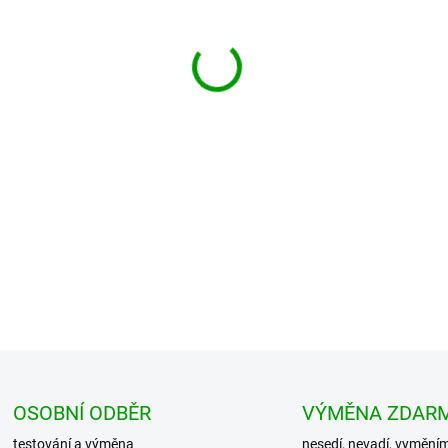
−
+
Pánská pohodlná ARMY košile/
kvalitního a vysoce odolného 
chlopní s patent...
DETAILNÍ INFORMACE
OSOBNÍ ODBĚR
VÝMĚNA ZDAR
testování a výměna
nesedí, nevadí, vymění