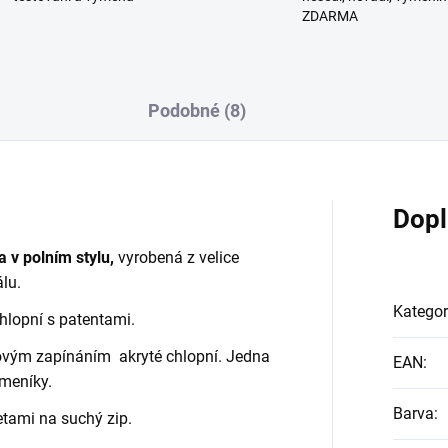
ZDARMA
Podobné (8)
Dopl
v polním stylu,
vyrobená z velice
lu.
Kategor
chlopní s patentami.
povým zapínáním akryté chlopní. Jedna
EAN
:
meníky.
Barva
:
tami na suchý zip.