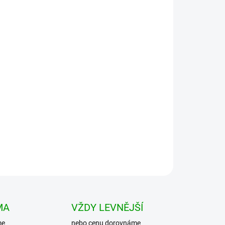
Přidat do košíku
blusa v polním stylu, vyrobená z velice
materiálu. Zipové zapínání po celé délce kryté
MA
VŽDY LEVNĚJŠÍ
me
nebo cenu dorovnáme