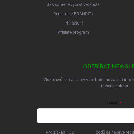
Jak správně vybrat velikost?
Registrace BRANDIT+
Přihlášení
Affiliate program
ODEBÍRAT NEWSL
Vložte svůj e-mail a my vám budeme zasílat inf
našem e-shopu.
E-MAIL
Pro získání 100
BRANDIT+
bodů se nejprve regis