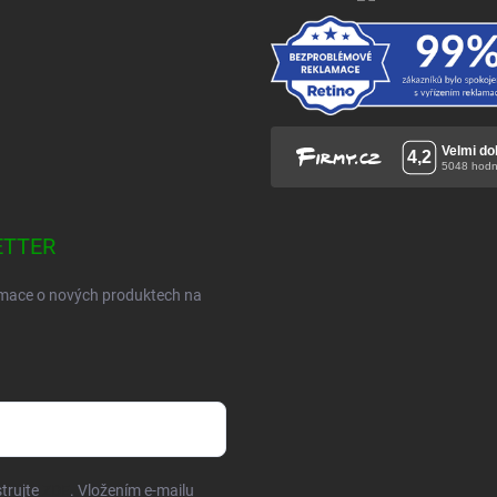
ETTER
ormace o nových produktech na
trujte
ZDE
. Vložením e-mailu