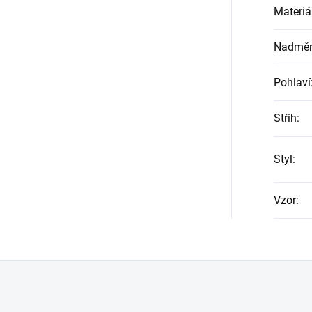
Materiá
Nadměrn
Pohlaví
Střih
:
Styl
:
Vzor
: