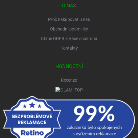
O NÁS
Proč nakupovat u nás
Obchodní podmínky
Ctíme GDPR a Vaše soukromí
Kontakty
HODNOCENÍ
Recenze