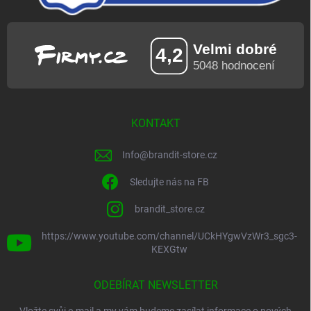
KONTAKT
Info
@
brandit-store.cz
Sledujte nás na FB
brandit_store.cz
https://www.youtube.com/channel/UCkHYgwVzWr3_sgc3-
KEXGtw
ODEBÍRAT NEWSLETTER