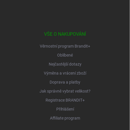
Z
á
p
a
t
í
VŠE O NAKUPOVÁNÍ
Věrnostní program Brandit+
Oblíbené
Nejčastější dotazy
Výměna a vrácení zboží
Doprava a platby
Jak správně vybrat velikost?
Registrace BRANDIT+
Přihlášení
Affiliate program