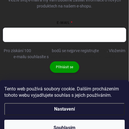
Vložte svůj e-mail a my vám budeme zasílat informace o nových
produktech na našem e-shopu.
E-MAIL
Pro získání 100
BRANDIT+
bodů se nejprve registrujte
ZDE
. Vložením
e-mailu souhlasíte s
podmínkami ochrany osobních údajů
Přihlásit se
Tento web používá soubory cookie. Dalším procházením
tohoto webu vyjadřujete souhlas s jejich používáním.
Nastavení
Copyright 2026
Brandit-store.cz
. Všechna práva vyhrazena.
Souhlasím