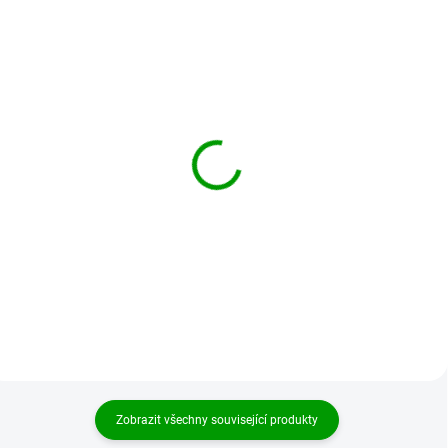
BRANDIT bunda
BRANDIT bunda M65
Britannia Jacket Černá
Standard Camel
2 002 Kč
1 862 Kč
od
od
Detail
Detail
Zobrazit všechny související produkty