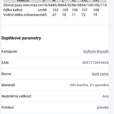
Velikost
S
M
L
XL
XXL
3XL
Obvod pasu min/max
cm
74/84
80/88
84/92
88/98
94/106
100/110
Délka kalhot
cm
99
102
105
106
107
108
Vnitřní délka nohavice
cm
65
67
70
71
72
75
Doplňkové parametry
Kategorie
:
Kalhoty Brandit
EAN
:
4051773094426
Barva
:
dark camo
Materiál
:
98% bavlna, 2% spandex
Nadměrná velikost
:
Ano
Pohlaví
:
pánské