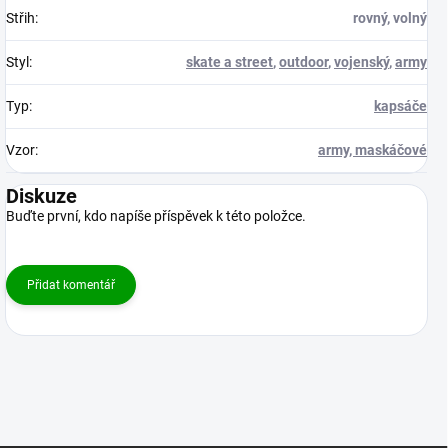
Střih
:
rovný, volný
Styl
:
skate a street
,
outdoor
,
vojenský
,
army
Typ
:
kapsáče
Vzor
:
army, maskáčové
Diskuze
Buďte první, kdo napíše příspěvek k této položce.
Přidat komentář