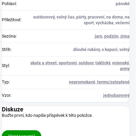
Pohlaví
:
pánské
outdoorový, volný čas, párty, pracovní, na doma, na
Příležitost
:
sport, vycházka, večerní
Sezóna
:
jaro
,
podzim
,
zima
Střih
:
dlouhé rukávy, s kapucí, volný
skate a street
,
sportovní
,
outdoor
,
taktický
,
vojenský
,
Styl
:
army
Typ
:
nepromokavé, termo/zateplené
Vzor
:
jednobarevný
Diskuze
Buďte první, kdo napíše příspěvek k této položce.