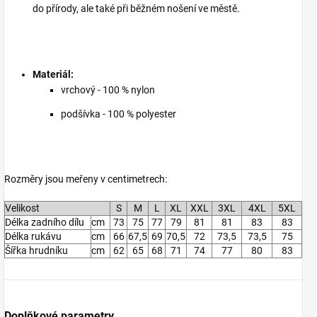
do přírody, ale také při běžném nošení ve městě.
Materiál:
vrchový - 100 % nylon
podšívka - 100 % polyester
Rozměry jsou meřeny v centimetrech:
Velikost
S
M
L
XL
XXL
3XL
4XL
5XL
Délka zadního dílu
cm
73
75
77
79
81
81
83
83
Délka rukávu
cm
66
67,5
69
70,5
72
73,5
73,5
75
Šířka hrudníku
cm
62
65
68
71
74
77
80
83
Doplňkové parametry