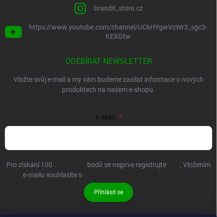
brandit_store.cz
https://www.youtube.com/channel/UCkHYgwVzWr3_sgc3-
KEXGtw
ODEBÍRAT NEWSLETTER
Vložte svůj e-mail a my vám budeme zasílat informace o nových
produktech na našem e-shopu.
E-MAIL
Pro získání 100
BRANDIT+
bodů se nejprve registrujte
ZDE
. Vložením
e-mailu souhlasíte s
podmínkami ochrany osobních údajů
Přihlásit se