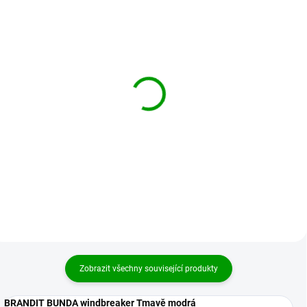
BRANDIT větrovka
BRANDIT větrovka
Windbreaker Olivová
Windbreaker Woodland
1 799 Kč
1 869 Kč
od
od
Detail
Detail
Zobrazit všechny související produkty
BRANDIT BUNDA windbreaker Tmavě modrá