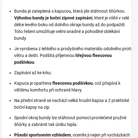
Bunda je zateplená s kapucou, která jde stáhnout šňůrkou.
Výhodou bundy je boční zipové zapínání
, které je všité v celé
délce levého boku od dolního okraje bundy až do podpaždí.
Toto řešení umožňuje velmi snadné a pohodlné oblékání
bundy.
Je vyrobena z lehkého a prodyšného materiálu odolného proti
větru a dešti. Podšitá příjemnou
hřejivou fleecovou
podšívkou
.
Zapínání až ke krku.
Kapuca je opatřena
fleecovou podšívkou
, což přispívá k
většímu komfortu při ochraně hlavy.
Na přední straně se nachází velká hrudní kapsa a 2 praktické
boční kapsy na zip.
Spodní okraj bundy lze stáhnout pomocí provlečené pružné
šňůrky a zabránit tak úniku tepla.
Působí sportovním vzhledem
, oceníte ji nejen při vycházkách