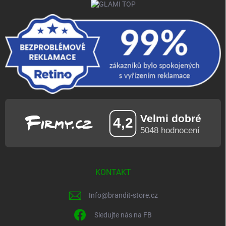
KONTAKT
Info
@
brandit-store.cz
Sledujte nás na FB