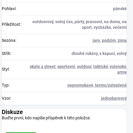
Pohlaví
:
pánské
outdoorový, volný čas, párty, pracovní, na doma, na
Příležitost
:
sport, vycházka, večerní
Sezóna
:
jaro
,
podzim
,
zima
Střih
:
dlouhé rukávy, s kapucí, volný
skate a street
,
sportovní
,
outdoor
,
taktický
,
vojenský
,
Styl
:
army
Typ
:
nepromokavé, termo/zateplené
Vzor
:
jednobarevný
Diskuze
Buďte první, kdo napíše příspěvek k této položce.