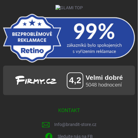
KONTAKT
Info
@
brandit-store.cz
Sledujte nás na FB