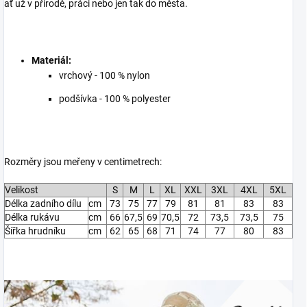
ať už v přírodě, práci nebo jen tak do města.
Materiál:
vrchový - 100 % nylon
podšívka - 100 % polyester
Rozměry jsou meřeny v centimetrech:
Velikost
S
M
L
XL
XXL
3XL
4XL
5XL
Délka zadního dílu
cm
73
75
77
79
81
81
83
83
Délka rukávu
cm
66
67,5
69
70,5
72
73,5
73,5
75
Šířka hrudníku
cm
62
65
68
71
74
77
80
83