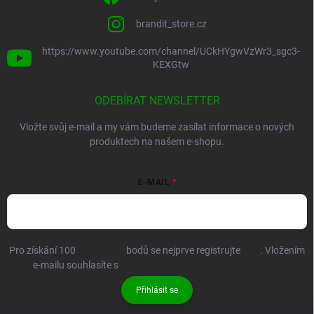
brandit_store.cz
https://www.youtube.com/channel/UCkHYgwVzWr3_sgc3-
KEXGtw
ODEBÍRAT NEWSLETTER
Vložte svůj e-mail a my vám budeme zasílat informace o nových
produktech na našem e-shopu.
E-MAIL
Pro získání 100
BRANDIT+
bodů se nejprve registrujte
ZDE
. Vložením
e-mailu souhlasíte s
podmínkami ochrany osobních údajů
Přihlásit se