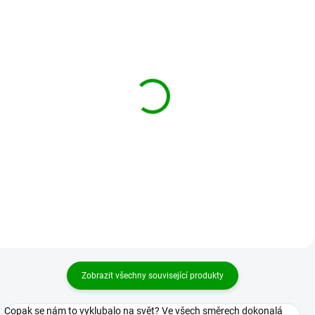
BRANDIT větrovka
BRANDIT větrovka
Windbreaker Woodland
Windbreaker Light
woodland
1 869 Kč
od
1 869 Kč
od
Detail
Detail
Zobrazit všechny související produkty
Copak se nám to vyklubalo na svět? Ve všech směrech dokonalá