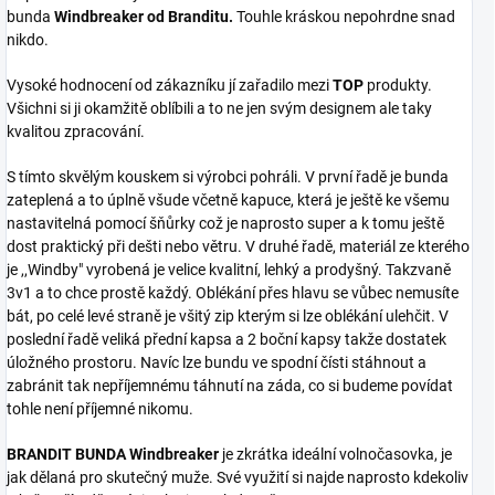
bunda
Windbreaker od Branditu.
Touhle kráskou nepohrdne snad
nikdo.
Vysoké hodnocení od zákazníku jí zařadilo mezi
TOP
produkty.
Všichni si ji okamžitě oblíbili a to ne jen svým designem ale taky
kvalitou zpracování.
S tímto skvělým kouskem si výrobci pohráli. V první řadě je bunda
zateplená a to úplně všude včetně kapuce, která je ještě ke všemu
nastavitelná pomocí šňůrky což je naprosto super a k tomu ještě
dost praktický při dešti nebo větru. V druhé řadě, materiál ze kterého
je ,,Windby" vyrobená je velice kvalitní, lehký a prodyšný. Takzvaně
3v1 a to chce prostě každý. Oblékání přes hlavu se vůbec nemusíte
bát, po celé levé straně je všitý zip kterým si lze oblékání ulehčit. V
poslední řadě veliká přední kapsa a 2 boční kapsy takže dostatek
úložného prostoru. Navíc lze bundu ve spodní čísti stáhnout a
zabránit tak nepříjemnému táhnutí na záda, co si budeme povídat
tohle není příjemné nikomu.
BRANDIT BUNDA Windbreaker
je zkrátka ideální volnočasovka, je
jak dělaná pro skutečný muže. Své využití si najde naprosto kdekoliv