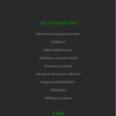
á
p
a
t
í
VŠE O NAKUPOVÁNÍ
Věrnostní program Brandit+
Oblíbené
Nejčastější dotazy
Výměna a vrácení zboží
Doprava a platby
Jak správně vybrat velikost?
Registrace BRANDIT+
Přihlášení
Affiliate program
O NÁS