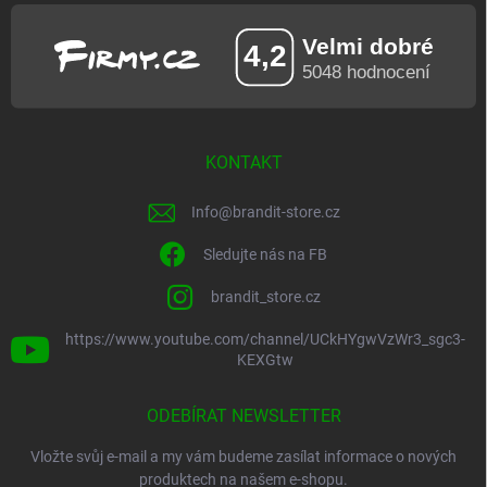
KONTAKT
Info
@
brandit-store.cz
Sledujte nás na FB
brandit_store.cz
https://www.youtube.com/channel/UCkHYgwVzWr3_sgc3-
KEXGtw
ODEBÍRAT NEWSLETTER
Vložte svůj e-mail a my vám budeme zasílat informace o nových
produktech na našem e-shopu.