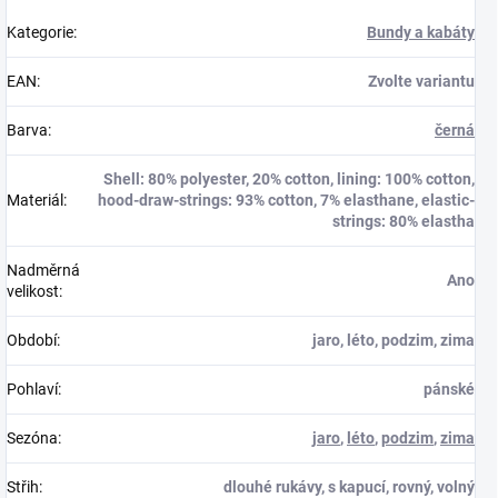
Kategorie
:
Bundy a kabáty
EAN
:
Zvolte variantu
Barva
:
černá
Shell: 80% polyester, 20% cotton, lining: 100% cotton,
Materiál
:
hood-draw-strings: 93% cotton, 7% elasthane, elastic-
strings: 80% elastha
Nadměrná
Ano
velikost
:
Období
:
jaro, léto, podzim, zima
Pohlaví
:
pánské
Sezóna
:
jaro
,
léto
,
podzim
,
zima
Střih
:
dlouhé rukávy, s kapucí, rovný, volný