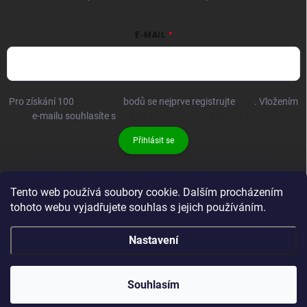
E-MAIL
Pro získání 100
BRANDIT+
bodů se nejprve registrujte
ZDE
. Vložením
e-mailu souhlasíte s
podmínkami ochrany osobních údajů
Přihlásit se
Tento web používá soubory cookie. Dalším procházením
tohoto webu vyjadřujete souhlas s jejich používáním.
Nastavení
Copyright 2026
Brandit-store.cz
. Všechna práva vyhrazena.
Souhlasím
Vytvořil Shoptet