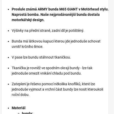
Proslule známá ARMY bunda M65 GIANT v Motörhead stylu.
Naprostá bomba. Naše nejprodávanější bunda dostala
motorkářský design.
Výšivky na přední straně, zadní díl je potištěný.
Bunda má látkovou kapuci kterou jde jednoduše schovat
uvnitř krčního límce.
V pase lze bundu stáhnout tkaničkou.
Tkanička je rovněž ve spodním okraji bundy - lze tak
jednoduše omezit vnikání chladu pod bundu.
Zateplení je řešeno pomocí několika knoflíků, které lze
jednoduše vyjmout a vrchní část bundy lze nosit kteroukoli
roční dobu.
Materiál
bunda: