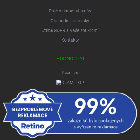
Proč nakupovat u nás
Obchodní podmínky
Ctíme GDPR a Vaše soukromí
Kontakty
HODNOCENÍ
Recenze