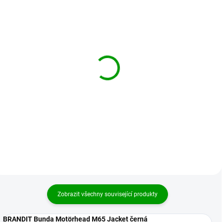
BRANDIT boty Defense
BRANDIT boty ZIPPER
Boot Camel
Tactical Boot Černé
2 129 Kč
1 999 Kč
Detail
Detail
Zobrazit všechny související produkty
BRANDIT Bunda Motörhead M65 Jacket černá