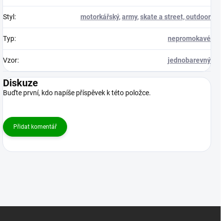
Styl
:
motorkářský
,
army
,
skate a street, outdoor
Typ
:
nepromokavé
Vzor
:
jednobarevný
Diskuze
Buďte první, kdo napíše příspěvek k této položce.
Přidat komentář
Z