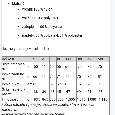
Materiál:
vrchní: 100 % nylon
vnitřní: 100 % polyester
zateplení: 100 % polyester
náplety: 69 % polyakryl, 31 % polyester
Rozměry měřeny v centimetrech:
Velikost
S
M
L
XL
XXL
3XL
4XL
5XL
Šířka předního
cm
60
64
65
66
68
70
73
75
dílu
Délka zadního
cm
66
68
70
71
73
75
76
81
dílu
Délka rukávu
cm
65
66
67
67
68
69
70
71
Šířka nápletu v
cm
38
39
43
45
47
49
51
53
pase*
Hmotnost
cm
835
865
895
955
1,005
1,015
1,080
1,115
* Šířka nápletu v pase je měřena ve volném stavu. Ve stavu
napnutém
je šířka nápletu totožná se šířkou bundy.