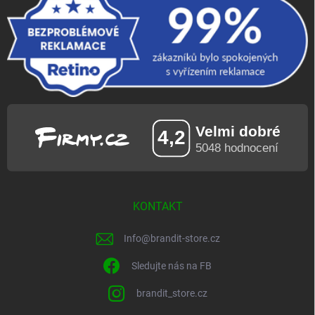
KONTAKT
Info
@
brandit-store.cz
Sledujte nás na FB
brandit_store.cz