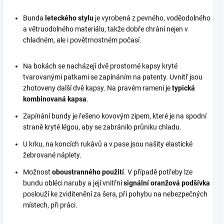
Bunda
leteckého stylu
je vyrobená z pevného, voděodolného
a větruodolného materiálu, takže dobře chrání nejen v
chladném, ale i povětrnostném počasí.
Na bokách se nacházejí dvě prostorné kapsy kryté
tvarovanými patkami se zapínáním na patenty. Uvnitř jsou
zhotoveny další dvě kapsy. Na pravém rameni je
typická
kombinovaná kapsa
.
Zapínání bundy je řešeno kovovým zipem, které je na spodní
straně kryté légou, aby se zabránilo průniku chladu.
U krku, na koncích rukávů a v pase jsou našity elastické
žebrované náplety.
Možnost
oboustranného použití
. V případě potřeby lze
bundu obléci naruby a její vnitřní
signální oranžová podšívka
poslouží ke zviditenění za šera, při pohybu na nebezpečných
místech, při práci.