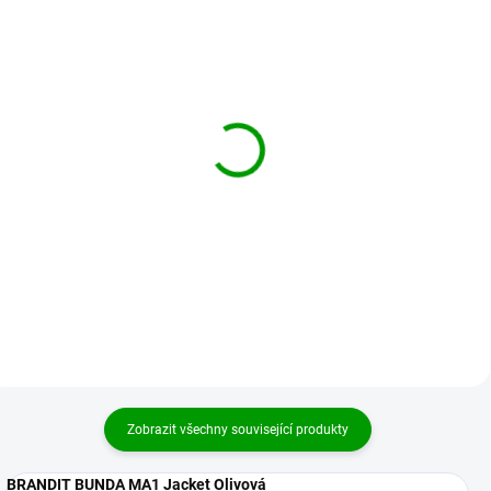
BRANDIT bomber bunda
BRANDIT bomber bunda
MA1 Jacket Tmavě
MA1 Jacket Černá
modrá
1 999 Kč
od
1 999 Kč
od
Detail
Detail
Zobrazit všechny související produkty
BRANDIT BUNDA MA1 Jacket Olivová