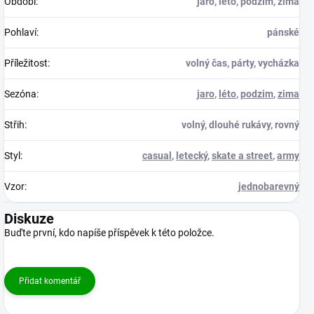
Období
:
jaro, léto, podzim, zima
Pohlaví
:
pánské
Příležitost
:
volný čas, párty, vycházka
Sezóna
:
jaro
,
léto
,
podzim
,
zima
Střih
:
volný, dlouhé rukávy, rovný
Styl
:
casual
,
letecký
,
skate a street
,
army
Vzor
:
jednobarevný
Diskuze
Buďte první, kdo napíše příspěvek k této položce.
Přidat komentář