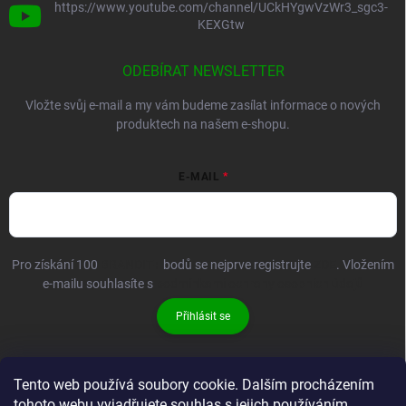
https://www.youtube.com/channel/UCkHYgwVzWr3_sgc3-
KEXGtw
ODEBÍRAT NEWSLETTER
Vložte svůj e-mail a my vám budeme zasílat informace o nových
produktech na našem e-shopu.
E-MAIL
Pro získání 100
BRANDIT+
bodů se nejprve registrujte
ZDE
. Vložením
e-mailu souhlasíte s
podmínkami ochrany osobních údajů
Přihlásit se
Tento web používá soubory cookie. Dalším procházením
tohoto webu vyjadřujete souhlas s jejich používáním.