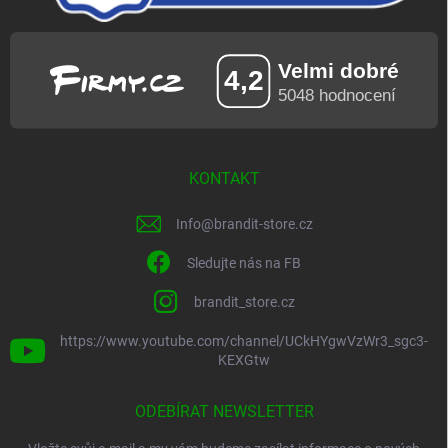
KONTAKT
Info
@
brandit-store.cz
Sledujte nás na FB
brandit_store.cz
https://www.youtube.com/channel/UCkHYgwVzWr3_sgc3-
KEXGtw
ODEBÍRAT NEWSLETTER