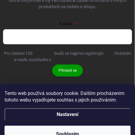
Vložte svůj e-mail a my vám budeme zasílat informace o nových
produktech na našem e-shopu.
E-MAIL
Pro získání 100
BRANDIT+
bodů se nejprve registrujte
ZDE
. Vložením
e-mailu souhlasíte s
podmínkami ochrany osobních údajů
Přihlásit se
Tento web používá soubory cookie. Dalším procházením
tohoto webu vyjadřujete souhlas s jejich používáním.
Nastavení
Copyright 2026
Brandit-store.cz
. Všechna práva vyhrazena.
Souhlasím