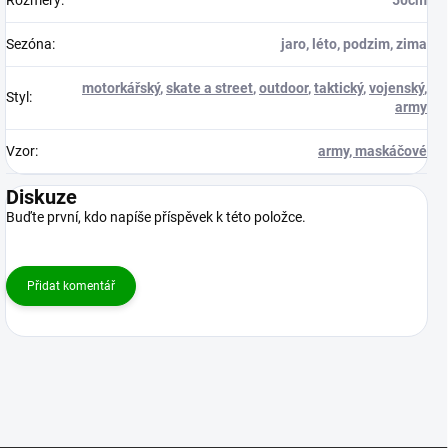
Sezóna
:
jaro, léto, podzim, zima
motorkářský
,
skate a street
,
outdoor
,
taktický
,
vojenský
,
Styl
:
army
Vzor
:
army, maskáčové
Diskuze
Buďte první, kdo napíše příspěvek k této položce.
Přidat komentář