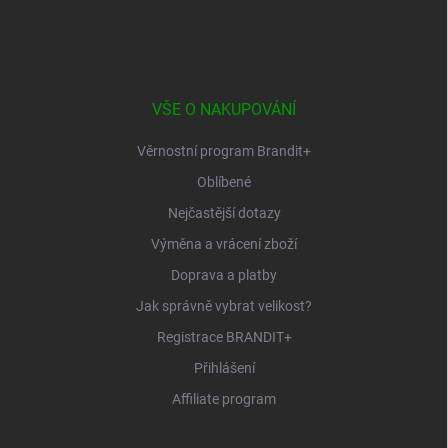
á
p
a
t
í
VŠE O NAKUPOVÁNÍ
Věrnostní program Brandit+
Oblíbené
Nejčastější dotazy
Výměna a vrácení zboží
Doprava a platby
Jak správně vybrat velikost?
Registrace BRANDIT+
Přihlášení
Affiliate program