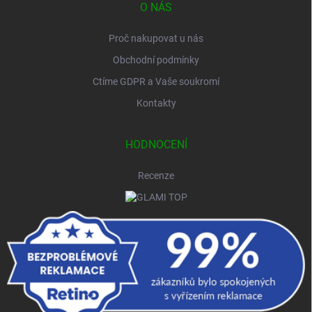
O NÁS
Proč nakupovat u nás
Obchodní podmínky
Ctíme GDPR a Vaše soukromí
Kontakty
HODNOCENÍ
Recenze