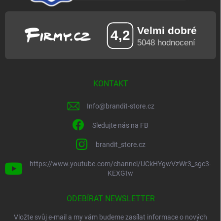
KONTAKT
Info
@
brandit-store.cz
Sledujte nás na FB
brandit_store.cz
https://www.youtube.com/channel/UCkHYgwVzWr3_sgc3-
KEXGtw
ODEBÍRAT NEWSLETTER
Vložte svůj e-mail a my vám budeme zasílat informace o nových