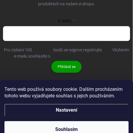
produktech na našem e-shopu.
E-MAIL
Pro získání 100
BRANDIT+
bodů se nejprve registrujte
ZDE
. Vložením
e-mailu souhlasíte s
podmínkami ochrany osobních údajů
Přihlásit se
Tento web používá soubory cookie. Dalším procházením
tohoto webu vyjadřujete souhlas s jejich používáním.
Nastavení
Copyright 2026
Brandit-store.cz
. Všechna práva vyhrazena.
Souhlasím