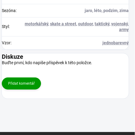
Sezóna
:
jaro, léto, podzim, zima
motorkářský
,
skate a street
,
outdoor
,
taktický
,
vojenský
,
Styl
:
army
Vzor
:
jednobarevný
Diskuze
Buďte první, kdo napíše příspěvek k této položce.
Přidat komentář
Z