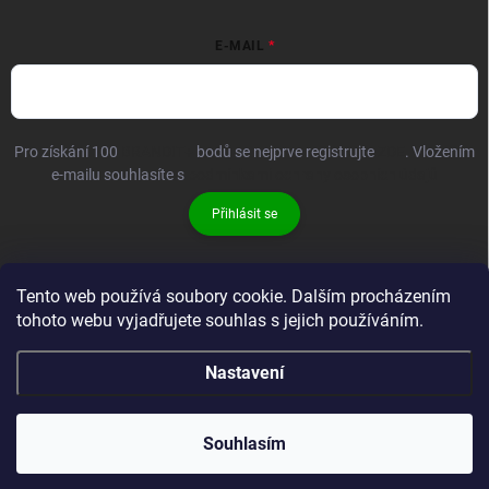
E-MAIL
Pro získání 100
BRANDIT+
bodů se nejprve registrujte
ZDE
. Vložením
e-mailu souhlasíte s
podmínkami ochrany osobních údajů
Přihlásit se
Tento web používá soubory cookie. Dalším procházením
tohoto webu vyjadřujete souhlas s jejich používáním.
Nastavení
Copyright 2026
Brandit-store.cz
. Všechna práva vyhrazena.
Souhlasím
Vytvořil Shoptet