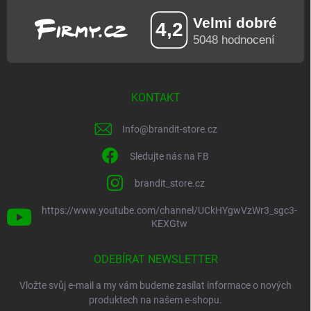
KONTAKT
Info
@
brandit-store.cz
Sledujte nás na FB
brandit_store.cz
https://www.youtube.com/channel/UCkHYgwVzWr3_sgc3-
KEXGtw
ODEBÍRAT NEWSLETTER
Vložte svůj e-mail a my vám budeme zasílat informace o nových
produktech na našem e-shopu.