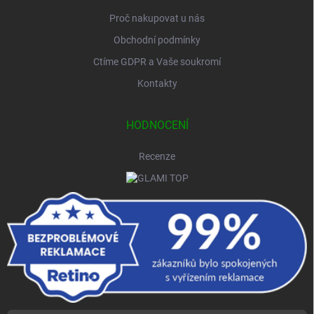
Proč nakupovat u nás
Obchodní podmínky
Ctíme GDPR a Vaše soukromí
Kontakty
HODNOCENÍ
Recenze