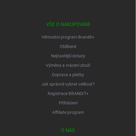
p
a
t
í
VŠE O NAKUPOVÁNÍ
Věrnostní program Brandit+
Oblíbené
Nejčastější dotazy
Výměna a vrácení zboží
Doprava a platby
Jak správně vybrat velikost?
Registrace BRANDIT+
Přihlášení
Affiliate program
O NÁS