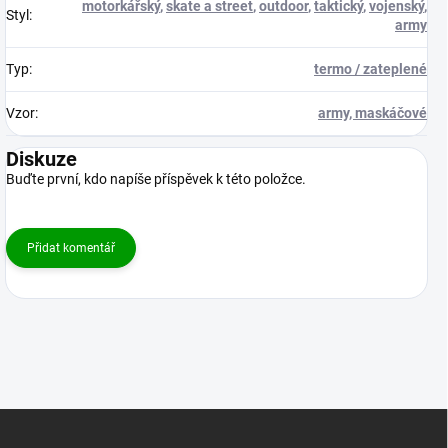
motorkářský
,
skate a street
,
outdoor
,
taktický
,
vojenský
,
Styl
:
army
Typ
:
termo / zateplené
Vzor
:
army, maskáčové
Diskuze
Buďte první, kdo napíše příspěvek k této položce.
Přidat komentář
Z
á