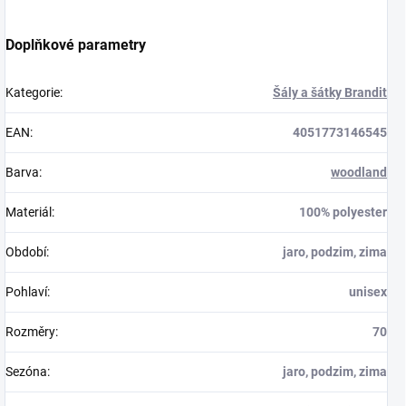
Doplňkové parametry
Kategorie
:
Šály a šátky Brandit
EAN
:
4051773146545
Barva
:
woodland
Materiál
:
100% polyester
Období
:
jaro, podzim, zima
Pohlaví
:
unisex
Rozměry
:
70
Sezóna
:
jaro, podzim, zima