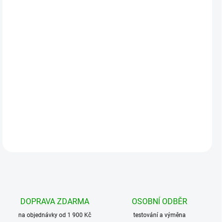
MOŽNOSTI
DORUČENÍ
−
+
Přidat do košíku
Univerzální šátek vyrobený z příjemného,lehkého a pohodlného
materiálu. Vhodný pro všechny činnosti. Pro muže i ženy. Jedna
velikost přibližně 70cm dlouhý....
DETAILNÍ INFORMACE
DOPRAVA ZDARMA
OSOBNÍ ODBĚR
na objednávky od 1 900 Kč
testování a výměna