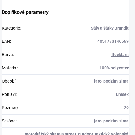
Doplňkové parametry
Kategorie
:
Šály a šátky Brandit
EAN
:
4051773146569
Barva
:
flecktarn
Materiál
:
100% polyester
Období
:
jaro, podzim, zima
Pohlaví
:
unisex
Rozměry
:
70
Sezóna
:
jaro, podzim, zima
motorkářský
,
skate a street
,
outdoor
,
taktický
,
vojenský
,