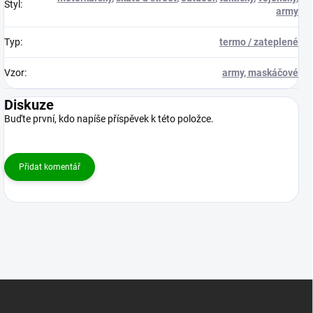
Styl
:
army
Typ
:
termo / zateplené
Vzor
:
army, maskáčové
Diskuze
Buďte první, kdo napíše příspěvek k této položce.
Přidat komentář
Z
á