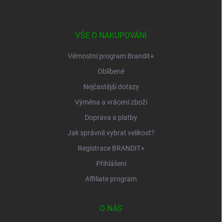
p
a
t
í
VŠE O NAKUPOVÁNÍ
Věrnostní program Brandit+
Oblíbené
Nejčastější dotazy
Výměna a vrácení zboží
Doprava a platby
Jak správně vybrat velikost?
Registrace BRANDIT+
Přihlášení
Affiliate program
O NÁS