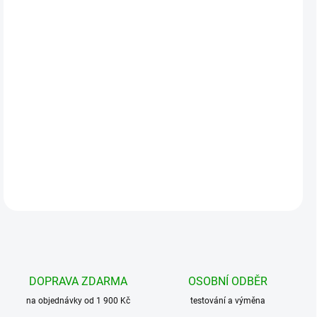
MOŽNOSTI
DORUČENÍ
−
+
Přidat do košíku
Univerzální fleecový šátek vyrobený z příjemného,lehkého a
pohodlného materiálu. Vhodný pro všechny činnosti. Pro muže i
ženy. Jedna velikost přibližně 70cm dlo...
DETAILNÍ INFORMACE
DOPRAVA ZDARMA
OSOBNÍ ODBĚR
na objednávky od 1 900 Kč
testování a výměna