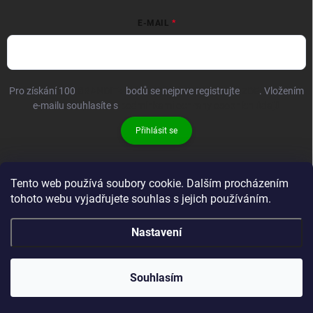
E-MAIL
Pro získání 100
BRANDIT+
bodů se nejprve registrujte
ZDE
. Vložením
e-mailu souhlasíte s
podmínkami ochrany osobních údajů
Přihlásit se
Tento web používá soubory cookie. Dalším procházením
tohoto webu vyjadřujete souhlas s jejich používáním.
Nastavení
Copyright 2026
Brandit-store.cz
. Všechna práva vyhrazena.
Souhlasím
Vytvořil Shoptet