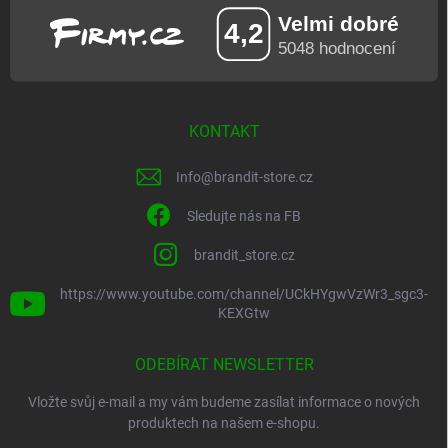
KONTAKT
Info
@
brandit-store.cz
Sledujte nás na FB
brandit_store.cz
https://www.youtube.com/channel/UCkHYgwVzWr3_sgc3-
KEXGtw
ODEBÍRAT NEWSLETTER
Vložte svůj e-mail a my vám budeme zasílat informace o nových
produktech na našem e-shopu.