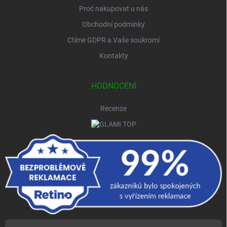
Proč nakupovat u nás
Obchodní podmínky
Ctíme GDPR a Vaše soukromí
Kontakty
HODNOCENÍ
Recenze