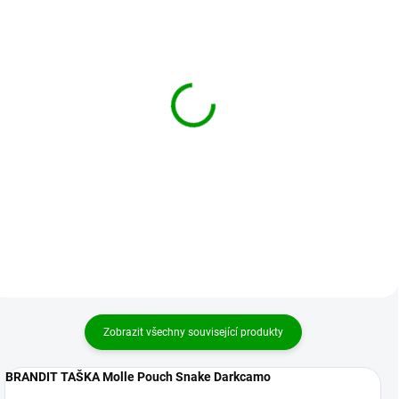
BRANDIT taška Molle
BRANDIT taška Molle
Pouch Snake Camel
Pouch Snake Černá
489 Kč
489 Kč
Detail
Detail
Zobrazit všechny související produkty
BRANDIT TAŠKA Molle Pouch Snake Darkcamo