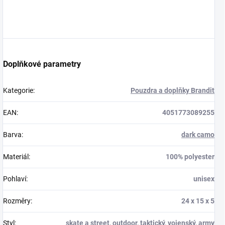
Doplňkové parametry
Kategorie
:
Pouzdra a doplňky Brandit
EAN
:
4051773089255
Barva
:
dark camo
Materiál
:
100% polyester
Pohlaví
:
unisex
Rozměry
:
24 x 15 x 5
Styl
:
skate a street
,
outdoor
,
taktický
,
vojenský
,
army