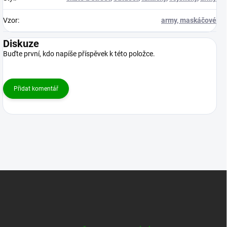
Vzor
:
army, maskáčové
Diskuze
Buďte první, kdo napíše příspěvek k této položce.
Přidat komentář
Z
á
p
a
t