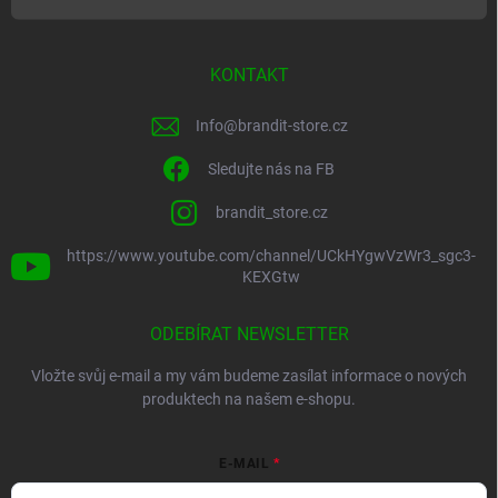
KONTAKT
Info
@
brandit-store.cz
Sledujte nás na FB
brandit_store.cz
https://www.youtube.com/channel/UCkHYgwVzWr3_sgc3-
KEXGtw
ODEBÍRAT NEWSLETTER
Vložte svůj e-mail a my vám budeme zasílat informace o nových
produktech na našem e-shopu.
E-MAIL