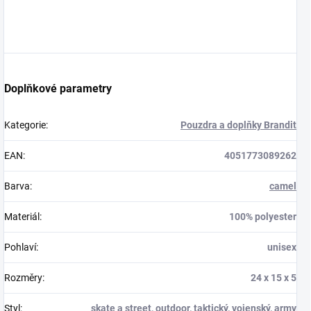
Doplňkové parametry
Kategorie
:
Pouzdra a doplňky Brandit
EAN
:
4051773089262
Barva
:
camel
Materiál
:
100% polyester
Pohlaví
:
unisex
Rozměry
:
24 x 15 x 5
Styl
:
skate a street
,
outdoor
,
taktický
,
vojenský
,
army