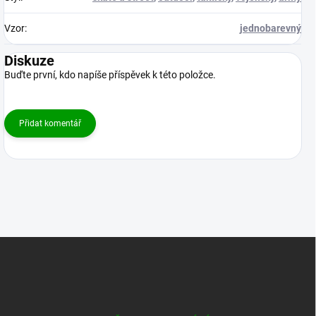
Vzor
:
jednobarevný
Diskuze
Buďte první, kdo napíše příspěvek k této položce.
Přidat komentář
Z
á
p
a
t