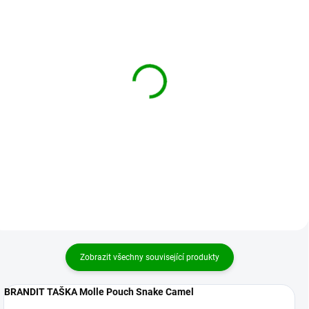
BRANDIT taška Molle
BRANDIT taška Molle
Pouch Snake Darkcamo
Pouch Snake Černá
499 Kč
489 Kč
Detail
Detail
Zobrazit všechny související produkty
BRANDIT TAŠKA Molle Pouch Snake Camel