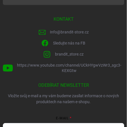
KONTAKT
Info
@
brandit-store.cz
Sledujte nás na FB
brandit_store.cz
https://www.youtube.com/channel/UCkHYgwVzWr3_sgc3-
KEXGtw
ODEBÍRAT NEWSLETTER
Vložte svůj e-mail a my vám budeme zasílat informace o nových
produktech na našem e-shopu.
E-MAIL