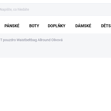
PÁNSKÉ
BOTY
DOPLŇKY
DÁMSKÉ
DĚTS
 pouzdro Waistbeltbag Allround Olivová
ZNAČKA:
BRANDIT
609 Kč
Měrná
5 - 10 DNŮ
cena:
VARIANTA
MŮŽEME DORUČIT DO:
17.8.20