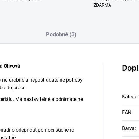
ZDARMA
Podobné (3)
d Olivová
Dopl
) na drobné a nepostradatelné potřeby
ebo do práce.
Kategor
eriálu. Má nastavitelné a odnímatelné
EAN
:
Barva
:
ze snadno odepnout pomocí suchého
ostatně.