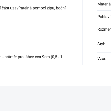
Materiá
í část uzavíratelná pomocí zipu, boční
Pohlaví
Rozměr
Styl
:
ůměr pro láhev cca 9cm (0,5 - 1
Vzor
: