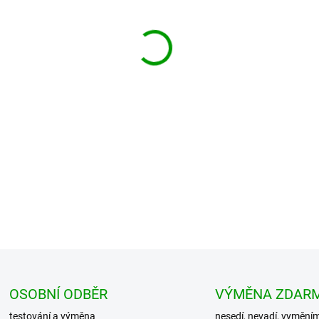
−
+
Vysoce kvalitní pouzdro (malá
volný čas, na sport, do příro
mate...
DETAILNÍ INFORMACE
OSOBNÍ ODBĚR
VÝMĚNA ZDAR
testování a výměna
nesedí, nevadí, vymění