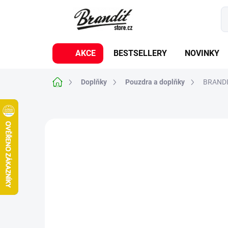
Přejít
na
obsah
AKCE
BESTSELLERY
NOVINKY
Domů
Doplňky
Pouzdra a doplňky
BRANDIT
1 hodnocení
Podrobnosti hodnocení