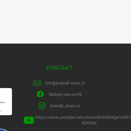
KONTAKT
Info
@
brandit-store.cz
Sledujte nás na FB
brandit_store.cz
https://www.youtube.com/channel/UCkHYgwVzWr3
KEXGtw