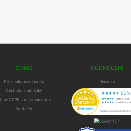
O NÁS
HODNOCENÍ
Proč nakupovat u nás
Recenze
Obchodní podmínky
tíme GDPR a Vaše soukromí
Kontakty