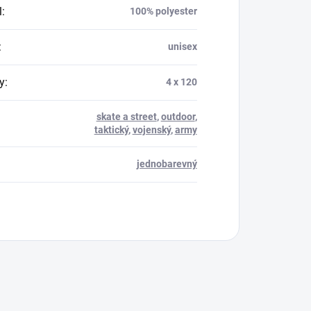
l
:
100% polyester
:
unisex
y
:
4 x 120
skate a street
,
outdoor
,
taktický
,
vojenský
,
army
jednobarevný