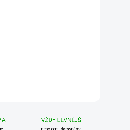
Přidat do košíku
 taška) na drobné a nepostradatelné potřeby pro
dy nebo do práce. Vyrobena z pevného a kvalitního
MA
VŽDY LEVNĚJŠÍ
me
nebo cenu dorovnáme