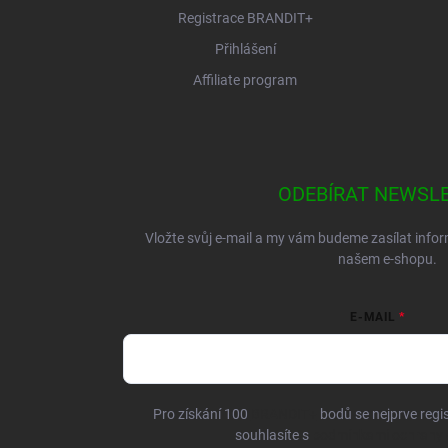
Registrace BRANDIT+
Přihlášení
Affiliate program
ODEBÍRAT NEWSL
Vložte svůj e-mail a my vám budeme zasílat inf
našem e-shopu.
E-MAIL
Pro získání 100
BRANDIT+
bodů se nejprve regis
souhlasíte s
podmínkami ochrany 