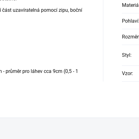
Materiá
í část uzavíratelná pomocí zipu, boční
Pohlaví
Rozměr
Styl
:
ůměr pro láhev cca 9cm (0,5 - 1
Vzor
: