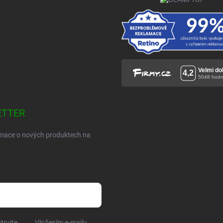
ETTER
ormace o nových produktech na
trujte
ZDE
. Vložením e-mailu