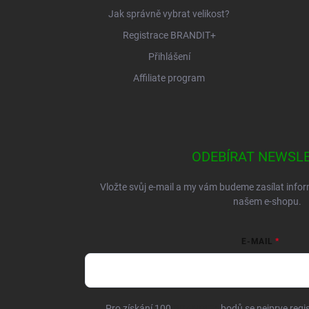
Jak správně vybrat velikost?
Registrace BRANDIT+
Přihlášení
Affiliate program
ODEBÍRAT NEWSL
Vložte svůj e-mail a my vám budeme zasílat inf
našem e-shopu.
E-MAIL
Pro získání 100
BRANDIT+
bodů se nejprve regis