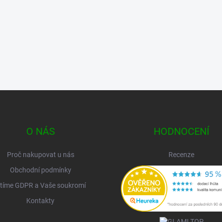
O NÁS
HODNOCENÍ
Proč nakupovat u nás
Recenze
Obchodní podmínky
tíme GDPR a Vaše soukromí
Kontakty