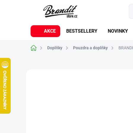
Přejít
na
obsah
AKCE
BESTSELLERY
NOVINKY
Domů
Doplňky
Pouzdra a doplňky
BRANDIT
Neohodnoceno
Podrobnosti hodnoc