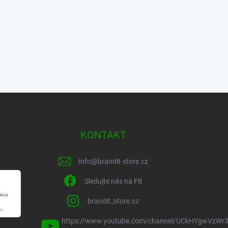
KONTAKT
Info
@
brandit-store.cz
Sledujte nás na FB
brandit_store.cz
https://www.youtube.com/channel/UCkHYgwVzWr3