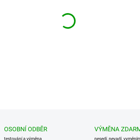
−
+
Vysoce kvalitní pouzdro (malá
volný čas, na sport, do příro
mate...
DETAILNÍ INFORMACE
OSOBNÍ ODBĚR
VÝMĚNA ZDAR
testování a výměna
nesedí, nevadí, vymění