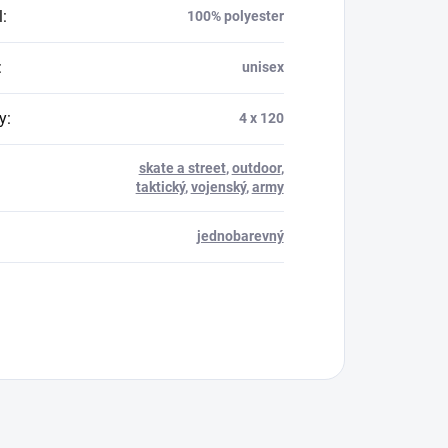
l
:
100% polyester
:
unisex
y
:
4 x 120
skate a street
,
outdoor
,
taktický
,
vojenský
,
army
jednobarevný