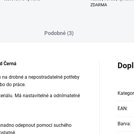
ZDARMA
Podobné (3)
d Černá
Dopl
) na drobné a nepostradatelné potřeby
ebo do práce.
Kategor
eriálu. Má nastavitelné a odnímatelné
EAN
:
Barva
:
ze snadno odepnout pomocí suchého
ostatně.