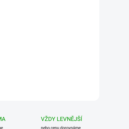
Přidat do košíku
 taška) na drobné a nepostradatelné potřeby pro
dy nebo do práce. Vyrobena z pevného a kvalitního
MA
VŽDY LEVNĚJŠÍ
me
nebo cenu dorovnáme