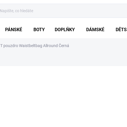
PÁNSKÉ
BOTY
DOPLŇKY
DÁMSKÉ
DĚTS
 pouzdro Waistbeltbag Allround Černá
ení
ZNAČKA:
BRANDIT
609 Kč
Měrná
5 - 10 DNŮ
cena:
VARIANTA
MŮŽEME DORUČIT DO:
19.8.20