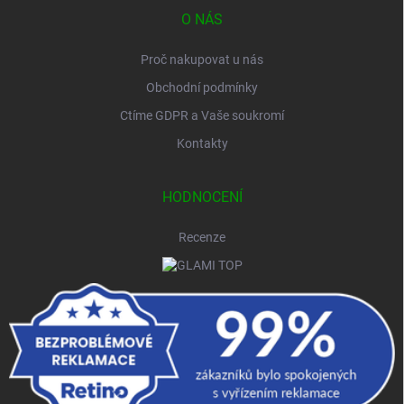
O NÁS
Proč nakupovat u nás
Obchodní podmínky
Ctíme GDPR a Vaše soukromí
Kontakty
HODNOCENÍ
Recenze