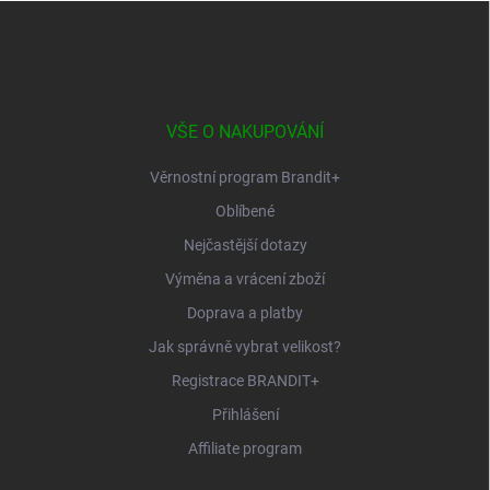
Z
á
p
a
t
í
VŠE O NAKUPOVÁNÍ
Věrnostní program Brandit+
Oblíbené
Nejčastější dotazy
Výměna a vrácení zboží
Doprava a platby
Jak správně vybrat velikost?
Registrace BRANDIT+
Přihlášení
Affiliate program