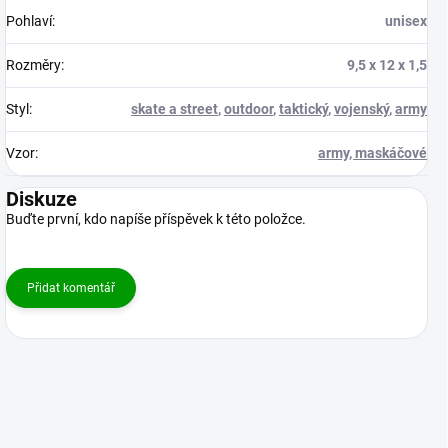
Pohlaví
:
unisex
Rozměry
:
9,5 x 12 x 1,5
Styl
:
skate a street
,
outdoor
,
taktický
,
vojenský
,
army
Vzor
:
army, maskáčové
Diskuze
Buďte první, kdo napíše příspěvek k této položce.
Přidat komentář