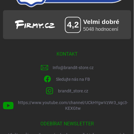
KONTAKT
Info
@
brandit-store.cz
Sledujte nás na FB
brandit_store.cz
https://www.youtube.com/channel/UCkHYgwVzWr3_sgc3-
KEXGtw
ODEBÍRAT NEWSLETTER