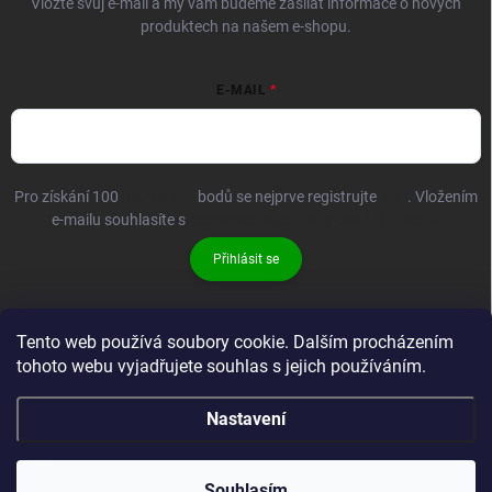
Vložte svůj e-mail a my vám budeme zasílat informace o nových
produktech na našem e-shopu.
E-MAIL
Pro získání 100
BRANDIT+
bodů se nejprve registrujte
ZDE
. Vložením
e-mailu souhlasíte s
podmínkami ochrany osobních údajů
Přihlásit se
Tento web používá soubory cookie. Dalším procházením
tohoto webu vyjadřujete souhlas s jejich používáním.
Nastavení
Copyright 2026
Brandit-store.cz
. Všechna práva vyhrazena.
Souhlasím