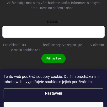
Vložte svůj e-mail a my vám budeme zasílat informace o nových
produktech na našem e-shopu.
E-MAIL
Pro získání 100
BRANDIT+
bodů se nejprve registrujte
ZDE
. Vložením
e-mailu souhlasíte s
podmínkami ochrany osobních údajů
Přihlásit se
Tento web používá soubory cookie. Dalším procházením
tohoto webu vyjadřujete souhlas s jejich používáním.
Nastavení
Copyright 2026
Brandit-store.cz
. Všechna práva vyhrazena.