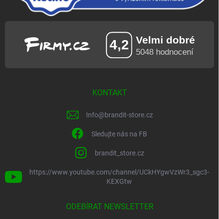
KONTAKT
Info
@
brandit-store.cz
Sledujte nás na FB
brandit_store.cz
https://www.youtube.com/channel/UCkHYgwVzWr3_sgc3-
KEXGtw
ODEBÍRAT NEWSLETTER