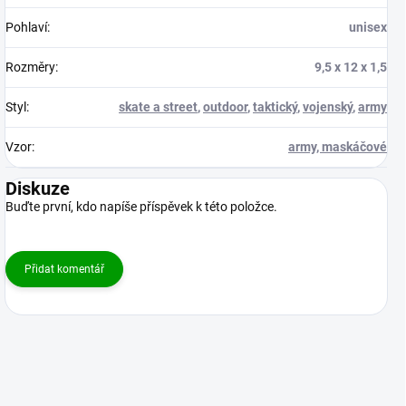
Pohlaví
:
unisex
Rozměry
:
9,5 x 12 x 1,5
Styl
:
skate a street
,
outdoor
,
taktický
,
vojenský
,
army
Vzor
:
army, maskáčové
Diskuze
Buďte první, kdo napíše příspěvek k této položce.
Přidat komentář