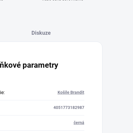
Diskuze
ňkové parametry
ie
:
Košile Brandit
4051773182987
černá