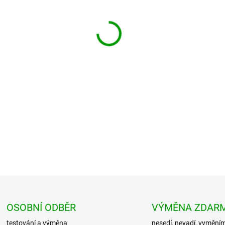
−
+
BRANDIT Polokošile s krátkým 
všechny typy postavy. . Vyro
BRANDIT Polok...
DETAILNÍ INFORMACE
OSOBNÍ ODBĚR
VÝMĚNA ZDAR
testování a výměna
nesedí, nevadí, vymění