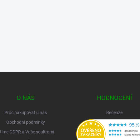
O NÁS
HODNOCENÍ
Proč nakupovat u nás
Recenze
Obchodní podmínky
tíme GDPR a Vaše soukromí