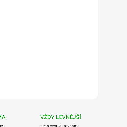
Přidat do košíku
rukávem. Klasický rovný střih ideální pro
bena z kvalitního měkkého bavlněného materiálu.
MA
VŽDY LEVNĚJŠÍ
me
nebo cenu dorovnáme