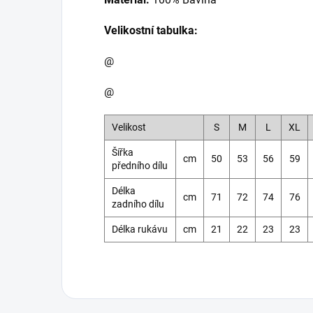
Velikostní tabulka:
@
@
Velikost
S
M
L
XL
Šířka
cm
50
53
56
59
předního dílu
Délka
cm
71
72
74
76
zadního dílu
Délka rukávu
cm
21
22
23
23