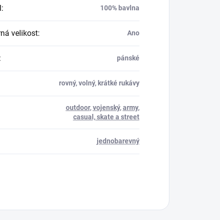
l
:
100% bavlna
á velikost
:
Ano
:
pánské
rovný, volný, krátké rukávy
outdoor
,
vojenský
,
army
,
casual, skate a street
jednobarevný