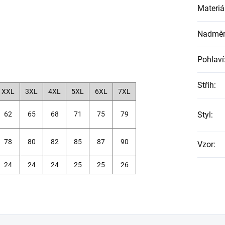
Materiá
Nadměrn
Pohlaví
Střih
:
XXL
3XL
4XL
5XL
6XL
7XL
62
65
68
71
75
79
Styl
:
78
80
82
85
87
90
Vzor
:
24
24
24
25
25
26