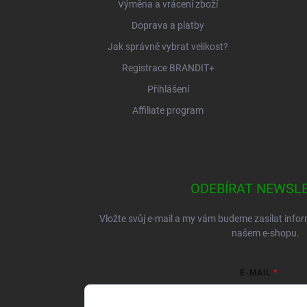
Výměna a vrácení zboží
Doprava a platby
Jak správně vybrat velikost?
Registrace BRANDIT+
Přihlášení
Affiliate program
ODEBÍRAT NEWSL
Vložte svůj e-mail a my vám budeme zasílat inf
našem e-shopu.
E-MAIL