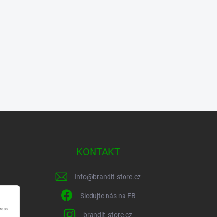
KONTAKT
Info
@
brandit-store.cz
Sledujte nás na FB
brandit_store.cz