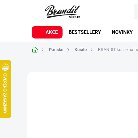
Přejít
na
obsah
AKCE
BESTSELLERY
NOVINKY
Domů
Pánské
Košile
BRANDIT košile halfs
2 hodnocení
Podrobnosti hodnocení