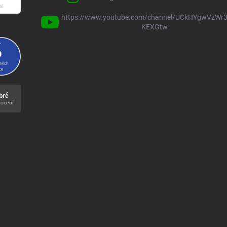
https://www.youtube.com/channel/UCkHYgwVzWr3
KEXGtw