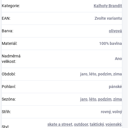
Kategorie
:
Kalhoty Brandit
EAN
:
Zvolte variantu
Barva
:
olivová
Materiál
:
100% bavlna
Nadměrná
Ano
velikost
:
Období
:
jaro, léto, podzim, zima
Pohlaví
:
pánské
Sezóna
:
jaro
,
léto
,
podzim
,
zima
Střih
:
rovný, volný
skate a street
,
outdoor
,
taktický
,
vojenský
,
Styl
: