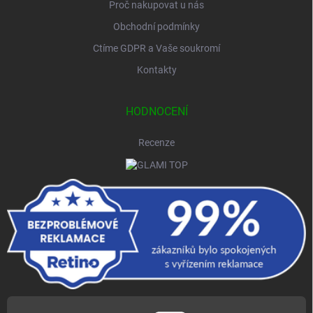
Proč nakupovat u nás
Obchodní podmínky
Ctíme GDPR a Vaše soukromí
Kontakty
HODNOCENÍ
Recenze