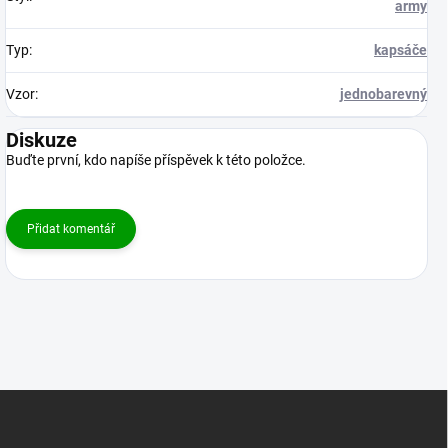
army
Typ
:
kapsáče
Vzor
:
jednobarevný
Diskuze
Buďte první, kdo napíše příspěvek k této položce.
Přidat komentář
Z
á
p