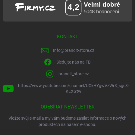
KONTAKT
Info
@
brandit-store.cz
Sledujte nás na FB
brandit_store.cz
https://www.youtube.com/channel/UCkHYgwVzWr3_sgc3-
KEXGtw
ODEBÍRAT NEWSLETTER
Vložte svůj e-mail a my vám budeme zasílat informace o nových
produktech na našem e-shopu.