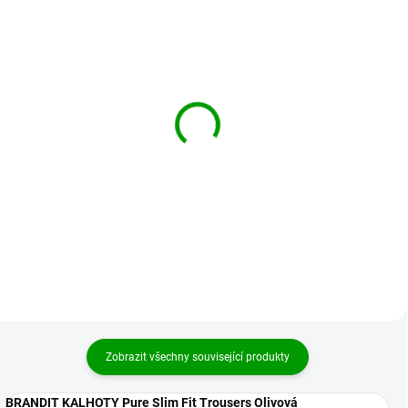
BRANDIT bunda M65
BRANDIT bomber bunda
Standard Camel
MA1 Sweat Hooded
Jacket černo-šedá
1 862 Kč
od
1 971 Kč
od
Detail
Detail
Zobrazit všechny související produkty
BRANDIT KALHOTY Pure Slim Fit Trousers Olivová