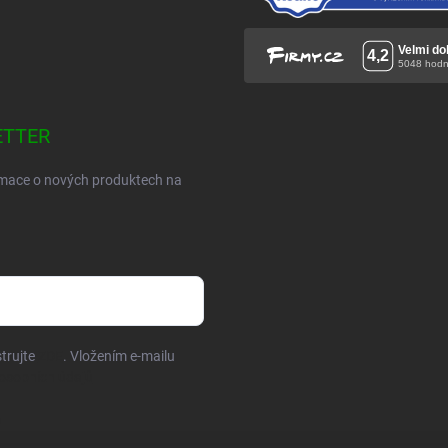
ETTER
ormace o nových produktech na
trujte
ZDE
. Vložením e-mailu
osobních údajů