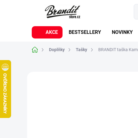
Přejít
na
obsah
AKCE
BESTSELLERY
NOVINKY
Domů
Doplňky
Tašky
BRANDIT taška Kamp
Neohodnoceno
Podrobnosti hodnoc