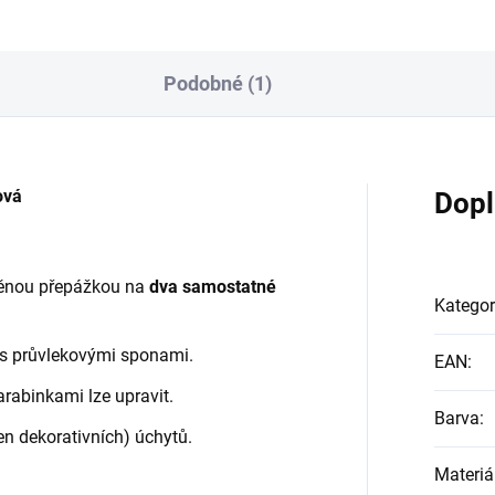
Podobné (1)
ová
Dopl
átěnou přepážkou na
dva samostatné
Kategor
 s průvlekovými sponami.
EAN
:
abinkami lze upravit.
Barva
:
en dekorativních) úchytů.
Materiá