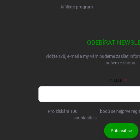
Affiliate program
ODEBÍRAT NEWSL
Vložte svůj e-mail a my vám budeme zasílat inf
našem e-shopu.
E-MAIL
Pro získání 100
BRANDIT+
bodů se nejprve regis
souhlasíte s
podmínkami ochrany 
Přihlásit se