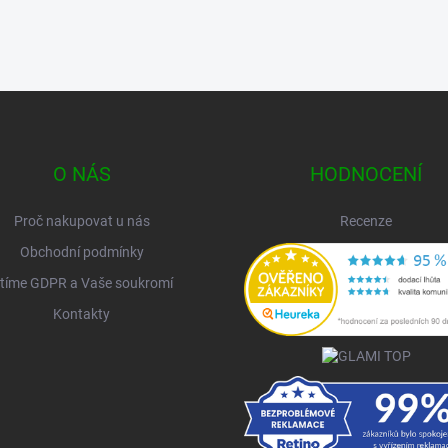
O NÁS
HODNOCENÍ
Proč nakupovat u nás
Recenze
Obchodní podmínky
tíme GDPR a Vaše soukromí
Kontakty