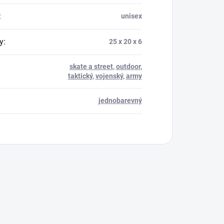
:
unisex
y
:
25 x 20 x 6
skate a street
,
outdoor
,
taktický
,
vojenský
,
army
jednobarevný