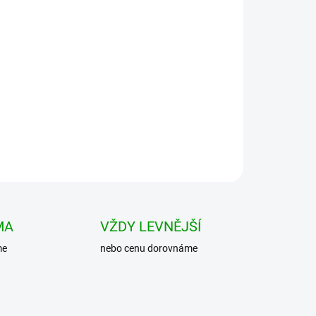
Přidat do košíku
řní prostor podélně rozdělen plátěnou přepážkou
Víko tašky se zavírá dvěma popruhy s
MA
VŽDY LEVNĚJŠÍ
me
nebo cenu dorovnáme