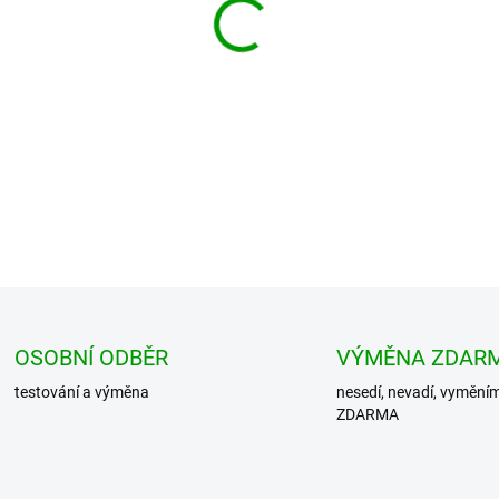
−
+
Menší taška přes rameno Vnit
na dva samostatné prostory. 
průvlekovými sponam...
DETAILNÍ INFORMACE
OSOBNÍ ODBĚR
VÝMĚNA ZDAR
testování a výměna
nesedí, nevadí, vymění
ZDARMA