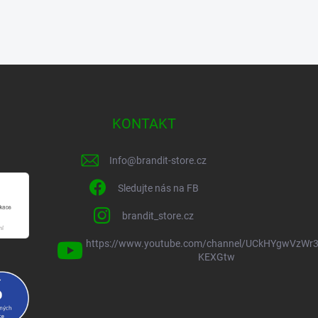
KONTAKT
Info
@
brandit-store.cz
Sledujte nás na FB
brandit_store.cz
https://www.youtube.com/channel/UCkHYgwVzWr3
KEXGtw