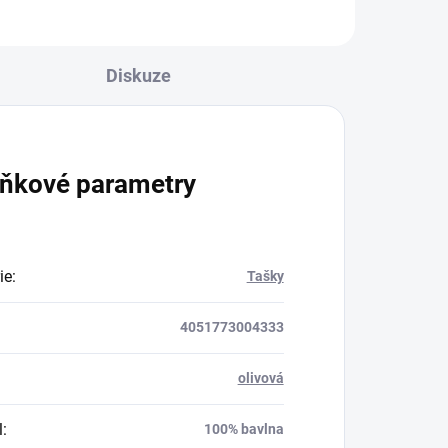
Diskuze
ňkové parametry
ie
:
Tašky
4051773004333
olivová
l
:
100% bavlna