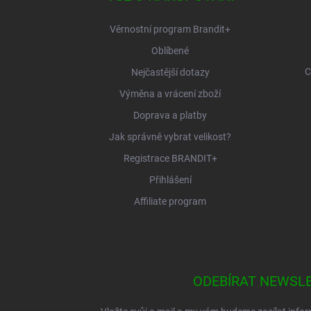
t
í
Věrnostní program Brandit+
Oblíbené
C
Nejčastější dotazy
Výměna a vrácení zboží
Doprava a platby
Jak správně vybrat velikost?
Registrace BRANDIT+
Přihlášení
Affiliate program
ODEBÍRAT NEWSL