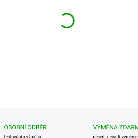
−
+
Nadčasový BRANDIT SVETR Tr
Velmi teplý, rovný střih. Poho
kvalita mate...
DETAILNÍ INFORMACE
OSOBNÍ ODBĚR
VÝMĚNA ZDAR
testování a výměna
nesedí, nevadí, vymění