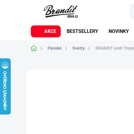
Přejít
na
obsah
AKCE
BESTSELLERY
NOVINKY
Domů
Pánské
Svetry
BRANDIT svetr Troy
Neohodnoceno
Podrobnosti hodnoc