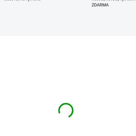
ZDARMA
BESTSELLER
DIT kalhoty Pure
BRANDIT kalhoty
age Trouser
Savannah Trouser Čern
dland
1 539 Kč
od
 069 Kč