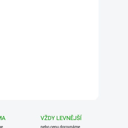
Přidat do košíku
oyer Norweger podle skandinávského designu.
dlný, měkký bez pocitu škrábání na kůži. Vysoká
MA
VŽDY LEVNĚJŠÍ
me
nebo cenu dorovnáme