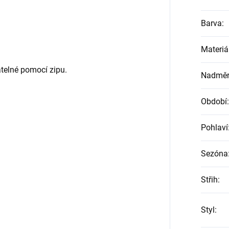
Barva
:
Materiá
atelné pomocí zipu.
Nadměrn
Období
:
Pohlaví
Sezóna
Střih
:
Styl
: