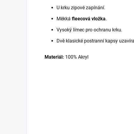
U krku zipové zapínání.
Měkká
fleecová vložka
.
Vysoký límec pro ochranu krku.
Dvě klasické postranní kapsy uzavír
Materiál:
100% Akryl