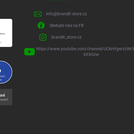
Info
@
brandit-store.cz
Sledujte nás na FB
brandit_store.cz
https://www.youtube.com/channel/UCkHYgwVzWr3
KEXGtw