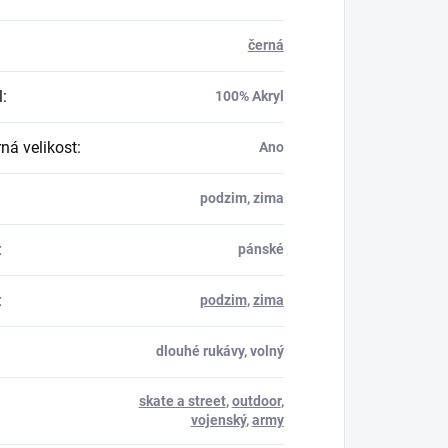
černá
l
:
100% Akryl
á velikost
:
Ano
podzim, zima
:
pánské
:
podzim
,
zima
dlouhé rukávy, volný
skate a street
,
outdoor
,
vojenský
,
army