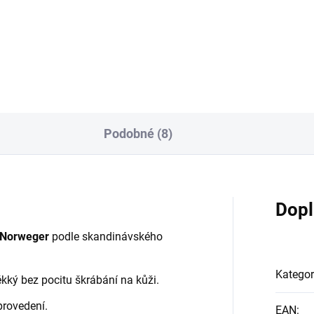
Detai
Detail
Podobné (8)
Dopl
 Norweger
podle skandinávského
Kategor
ěkký bez pocitu škrábání na kůži.
provedení.
EAN
: