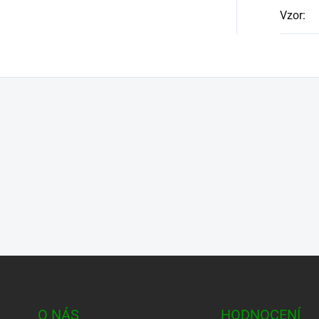
Vzor
:
O NÁS
HODNOCENÍ