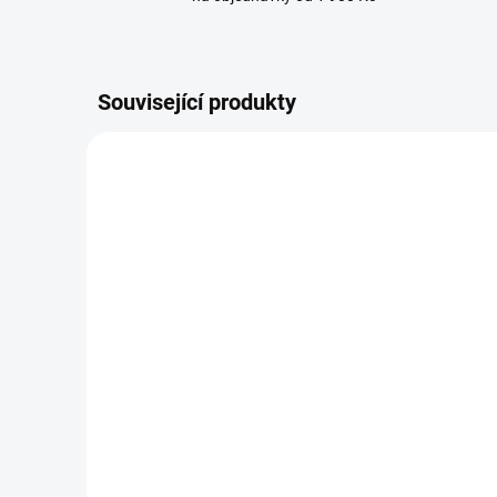
Související produkty
NOVINKA
BRANDIT kalhoty IRM
BRAN
Pure Slim Trouser Černá
Vint
Woo
2 669 Kč
2
od