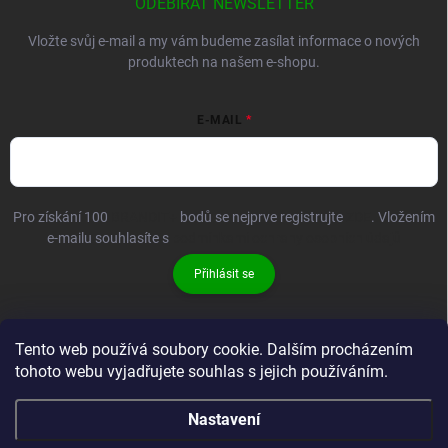
ODEBÍRAT NEWSLETTER
Vložte svůj e-mail a my vám budeme zasílat informace o nových
produktech na našem e-shopu.
E-MAIL
Pro získání 100
BRANDIT+
bodů se nejprve registrujte
ZDE
. Vložením
e-mailu souhlasíte s
podmínkami ochrany osobních údajů
Přihlásit se
Tento web používá soubory cookie. Dalším procházením
tohoto webu vyjadřujete souhlas s jejich používáním.
Nastavení