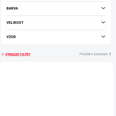
r
o
BARVA
d
u
VELIKOST
k
t
ů
VZOR
Položek k zobrazení:
3
VYMAZAT FILTRY
V
ý
BESTSELLER
p
i
s
p
r
o
d
u