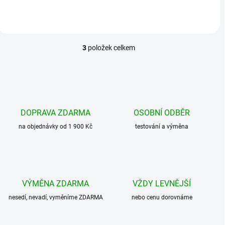
3
položek celkem
O
v
l
á
d
a
c
DOPRAVA ZDARMA
OSOBNÍ ODBĚR
í
na objednávky od 1 900 Kč
p
testování a výměna
r
v
k
y
v
VÝMĚNA ZDARMA
VŽDY LEVNĚJŠÍ
ý
p
nesedí, nevadí, vyměníme ZDARMA
nebo cenu dorovnáme
i
s
u