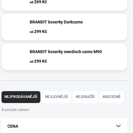
269 Kč
od
BRANDIT boxerky Darkcamo
299 Kč
od
BRANDIT boxerky swedisch camo M90
299 Kč
od
Ř
a
NEJPRODÁVANĚJŠÍ
NEJLEVNĚJŠÍ
NEJDRAŽŠÍ
ABECEDNĚ
z
e
3
položek celkem
n
í
CENA
p