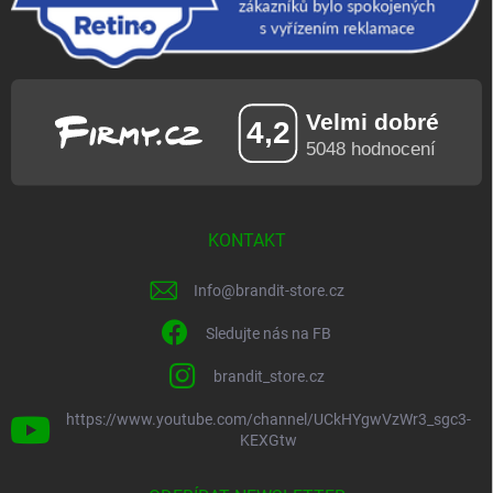
KONTAKT
Info
@
brandit-store.cz
Sledujte nás na FB
brandit_store.cz
https://www.youtube.com/channel/UCkHYgwVzWr3_sgc3-
KEXGtw