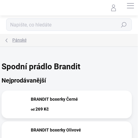
Přejít
na
obsah
Hledat
Pánské
Spodní prádlo Brandit
Nejprodávanější
BRANDIT boxerky Černé
269 Kč
od
BRANDIT boxerky Olivové