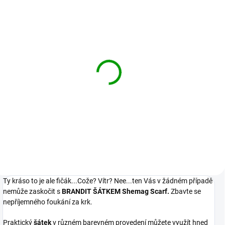
BRANDIT šátek Shemag
Scarf Petrolej-khaki
269 Kč
Detail
Ty kráso to je ale fičák...Cože? Vítr? Nee...ten Vás v žádném případě
nemůže zaskočit s
BRANDIT ŠÁTKEM Shemag Scarf.
Zbavte se
nepříjemného foukání za krk.
Praktický
šátek
v různém barevném provedení můžete využít hned