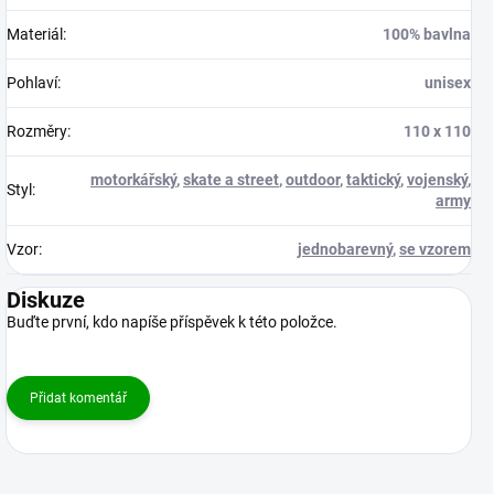
Materiál
:
100% bavlna
Pohlaví
:
unisex
Rozměry
:
110 x 110
motorkářský
,
skate a street
,
outdoor
,
taktický
,
vojenský
,
Styl
:
army
Vzor
:
jednobarevný
,
se vzorem
Diskuze
Buďte první, kdo napíše příspěvek k této položce.
Přidat komentář