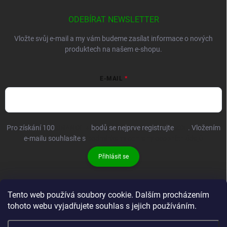
ODEBÍRAT NEWSLETTER
Vložte svůj e-mail a my vám budeme zasílat informace o nových
produktech na našem e-shopu.
E-MAIL
Pro získání 100
BRANDIT+
bodů se nejprve registrujte
ZDE
. Vložením
e-mailu souhlasíte s
podmínkami ochrany osobních údajů
Přihlásit se
Tento web používá soubory cookie. Dalším procházením
tohoto webu vyjadřujete souhlas s jejich používáním.