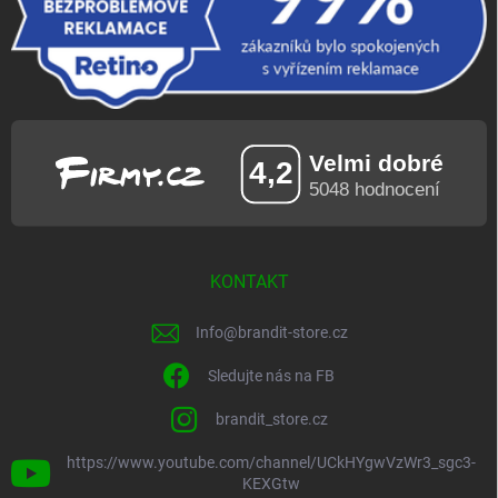
KONTAKT
Info
@
brandit-store.cz
Sledujte nás na FB
brandit_store.cz
https://www.youtube.com/channel/UCkHYgwVzWr3_sgc3-
KEXGtw