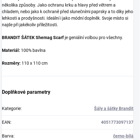
několika způsoby. Jako ochranu krku a hlavy před větrem a
chladem, nebo jako k ochraně před slunečními paprsky a to díky jeho
lehkosti a prodyšnosti. Ideální i jako módní doplněk. Svoje místo si
najde při jakékoliv příležitosti.
BRANDIT ŠÁTEK Shemag Scarf
je geniální volbou pro všechny.
Materiál:
100% bavlna
Rozměry:
110 x 110 cm
Doplňkové parametry
Kategorie
:
Šály a šátky Brandit
EAN
:
4051773097137
Barva
:
černo-bílá