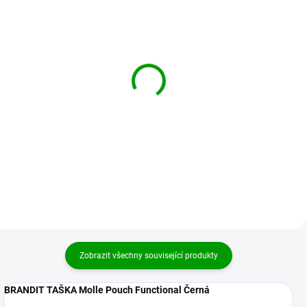
BRANDIT taška Molle
BRANDIT taška Molle
Pouch Functional Olivová
Pouch Functional
Woodland
419 Kč
439 Kč
Detail
Detail
Zobrazit všechny související produkty
BRANDIT TAŠKA Molle Pouch Functional Černá