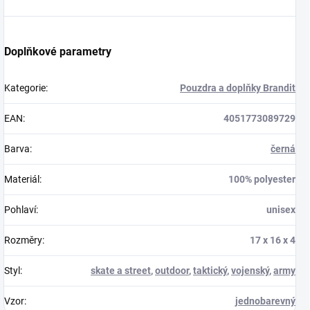
Doplňkové parametry
Kategorie
:
Pouzdra a doplňky Brandit
EAN
:
4051773089729
Barva
:
černá
Materiál
:
100% polyester
Pohlaví
:
unisex
Rozměry
:
17 x 16 x 4
Styl
:
skate a street
,
outdoor
,
taktický
,
vojenský
,
army
Vzor
:
jednobarevný