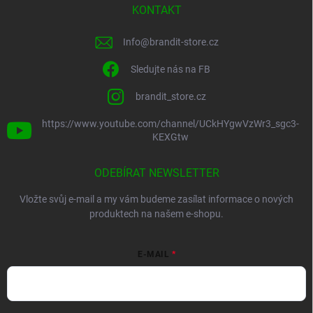
KONTAKT
Info
@
brandit-store.cz
Sledujte nás na FB
brandit_store.cz
https://www.youtube.com/channel/UCkHYgwVzWr3_sgc3-
KEXGtw
ODEBÍRAT NEWSLETTER
Vložte svůj e-mail a my vám budeme zasílat informace o nových
produktech na našem e-shopu.
E-MAIL