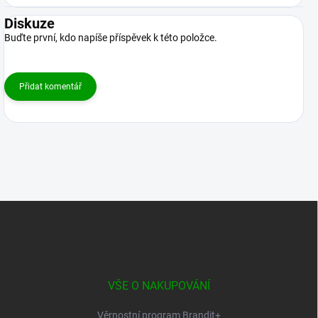
Diskuze
Buďte první, kdo napíše příspěvek k této položce.
Přidat komentář
Z
á
p
a
t
í
VŠE O NAKUPOVÁNÍ
Věrnostní program Brandit+