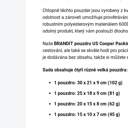
Chlopně těchto pouzder jsou vyrobeny z kval
odolnost a zároveň umožňuje provětrávání
robustním polyesterovým materiálem 600DE
odolný produkt, který vám poslouží dlouho
Naše
BRANDIT pouzdro US Cooper Packi
cestování, ale také se skvěle hodí pro práci
je dodávána bez obsahu, takže si můžete s
Sada obsahuje čtyři různě velká pouzdra:
1 pouzdro: 30 x 21 x 9 cm (102 g)
1 pouzdro: 25 x 18 x 9 cm (81 g)
1 pouzdro: 20 x 15 x 8 cm (62 g)
1 pouzdro: 15 x 10 x 7 cm (45 g)