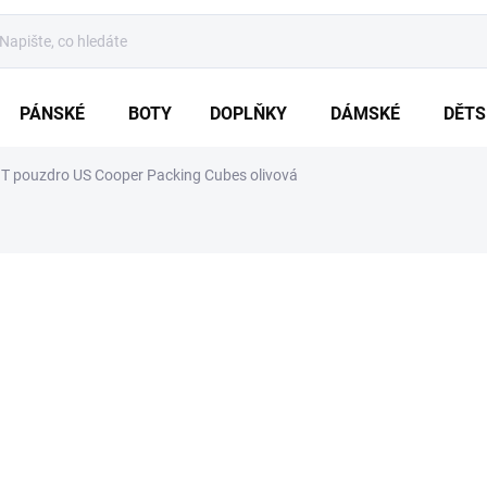
PÁNSKÉ
BOTY
DOPLŇKY
DÁMSKÉ
DĚTS
 pouzdro US Cooper Packing Cubes olivová
ení
ZNAČKA:
BRANDIT
639 Kč
Měrná
5 - 10 DNŮ
cena:
VARIANTA
MŮŽEME DORUČIT DO:
18.8.20