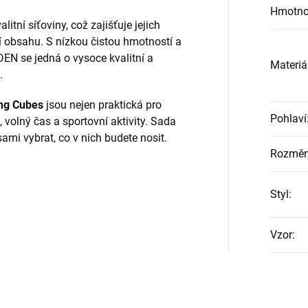
Hmotno
itní síťoviny, což zajišťuje jejich
 obsahu. S nízkou čistou hmotností a
N se jedná o vysoce kvalitní a
Materiá
.
ng Cubes
jsou nejen praktická pro
Pohlaví
, volný čas a sportovní aktivity. Sada
ami vybrat, co v nich budete nosit.
Rozměr
Styl
:
Vzor
: