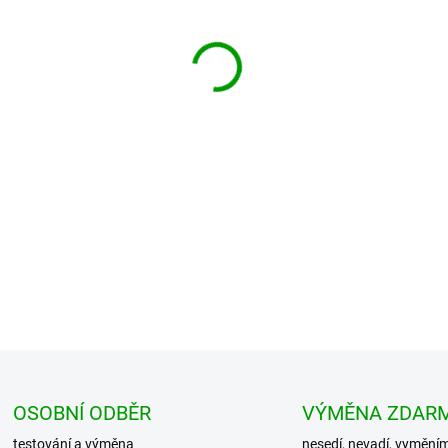
−
+
BRANDIT pouzdro US Cooper Pa
pouzder, které slouží k organi
cestovním zavazadle.
DETAILNÍ INFORMACE
OSOBNÍ ODBĚR
VÝMĚNA ZDAR
testování a výměna
nesedí, nevadí, vymění