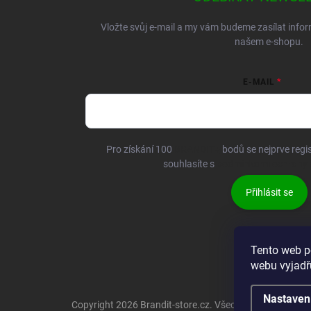
Vložte svůj e-mail a my vám budeme zasílat inf
našem e-shopu.
E-MAIL
Pro získání 100
BRANDIT+
bodů se nejprve regis
souhlasíte s
podmínkami ochrany 
Přihlásit se
Tento web p
webu vyjadřu
Nastaven
Copyright 2026
Brandit-store.cz
. Všechna práva vyhraz