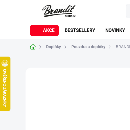
Přejít
na
obsah
AKCE
BESTSELLERY
NOVINKY
Domů
Doplňky
Pouzdra a doplňky
BRANDIT
Neohodnoceno
Podrobnosti hodnoc