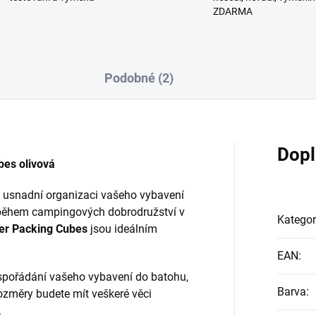
ZDARMA
Podobné (2)
Dopl
es olivová
 usnadní organizaci vašeho vybavení
a během campingových dobrodružství v
Kategor
er Packing Cubes
jsou ideálním
EAN
:
spořádání vašeho vybavení do batohu,
Barva
:
 rozměry budete mít veškeré věci
.