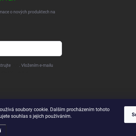
ormace o nových produktech na
trujte
ZDE
. Vložením e-mailu
osobních údajů
oužívá soubory cookie. Dalším procházením tohoto
S
jete souhlas s jejich používáním.
í
ena.