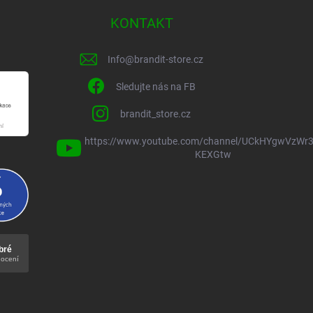
KONTAKT
Info
@
brandit-store.cz
Sledujte nás na FB
brandit_store.cz
https://www.youtube.com/channel/UCkHYgwVzWr3
KEXGtw