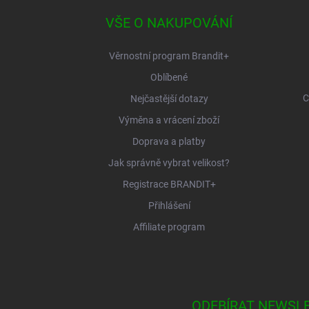
p
a
VŠE O NAKUPOVÁNÍ
t
í
Věrnostní program Brandit+
Oblíbené
C
Nejčastější dotazy
Výměna a vrácení zboží
Doprava a platby
Jak správně vybrat velikost?
Registrace BRANDIT+
Přihlášení
Affiliate program
ODEBÍRAT NEWSL