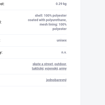
st
:
0.29 kg
shell: 100% polyester
coated with polyurethane,
l
:
mesh lining: 100%
polyester
:
unisex
y
:
n.v.
skate a street
,
outdoor
,
taktický
,
vojenský
,
army
jednobarevný