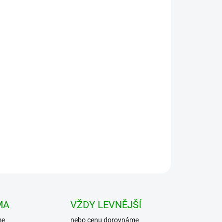
Přidat do košíku
cking Cubes je sadou tří různě velkých
zaci a uspořádání věcí v batohu, kufru nebo jiném
MA
VŽDY LEVNĚJŠÍ
me
nebo cenu dorovnáme