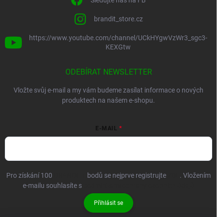
Sledujte nás na FB
brandit_store.cz
https://www.youtube.com/channel/UCkHYgwVzWr3_sgc3-
KEXGtw
ODEBÍRAT NEWSLETTER
Vložte svůj e-mail a my vám budeme zasílat informace o nových
produktech na našem e-shopu.
E-MAIL
Pro získání 100
BRANDIT+
bodů se nejprve registrujte
ZDE
. Vložením
e-mailu souhlasíte s
podmínkami ochrany osobních údajů
Přihlásit se