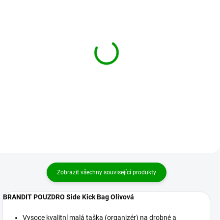
BRANDIT pouzdro Side
BRANDIT pouzdro Side
Kick Bag Woodland
Kick Bag Tactical camo
669 Kč
669 Kč
Detail
Detail
Zobrazit všechny související produkty
BRANDIT POUZDRO Side Kick Bag Olivová
Vysoce kvalitní malá taška (organizér) na drobné a