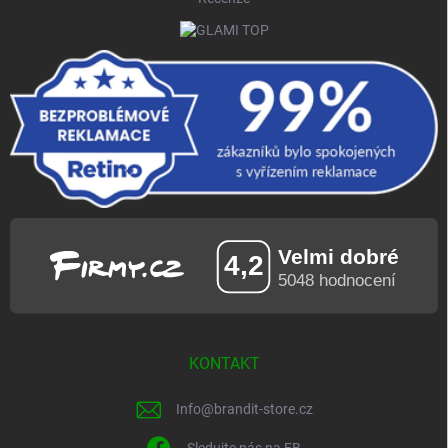
KONTAKT
Info
@
brandit-store.cz