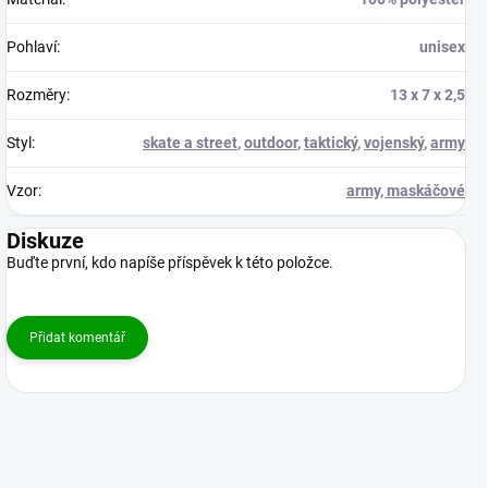
Pohlaví
:
unisex
Rozměry
:
13 x 7 x 2,5
Styl
:
skate a street
,
outdoor
,
taktický
,
vojenský
,
army
Vzor
:
army, maskáčové
Diskuze
Buďte první, kdo napíše příspěvek k této položce.
Přidat komentář