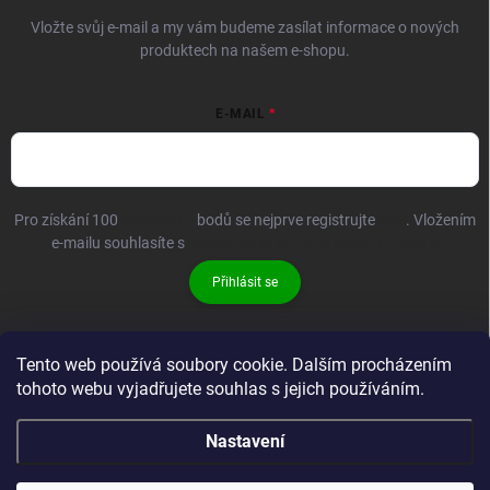
Vložte svůj e-mail a my vám budeme zasílat informace o nových
produktech na našem e-shopu.
E-MAIL
Pro získání 100
BRANDIT+
bodů se nejprve registrujte
ZDE
. Vložením
e-mailu souhlasíte s
podmínkami ochrany osobních údajů
Přihlásit se
Tento web používá soubory cookie. Dalším procházením
tohoto webu vyjadřujete souhlas s jejich používáním.
Nastavení