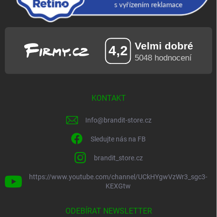
KONTAKT
Info
@
brandit-store.cz
Sledujte nás na FB
brandit_store.cz
https://www.youtube.com/channel/UCkHYgwVzWr3_sgc3-
KEXGtw
ODEBÍRAT NEWSLETTER