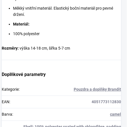
Měkký vnitřní materiál. Elastický boční materiál pro pevné
držení.
Materiál:
100% polyester
Rozměry:
výška 14-18 cm, šířka 5-7 cm
Doplňkové parametry
Kategorie
:
Pouzdra a doplňky Brandit
EAN
:
4051773112830
Barva
:
camel
Shell: 100% polyester coated with chlorofibre, padding