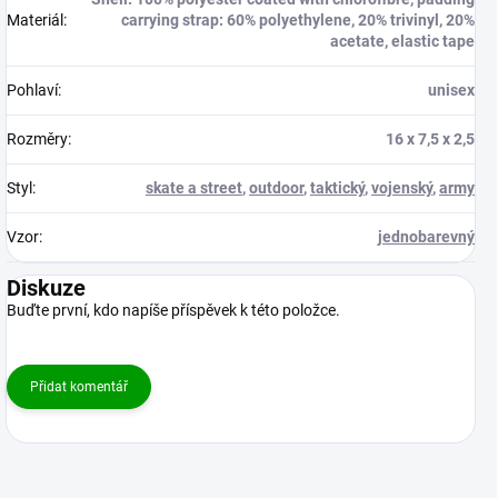
Materiál
:
carrying strap: 60% polyethylene, 20% trivinyl, 20%
acetate, elastic tape
Pohlaví
:
unisex
Rozměry
:
16 x 7,5 x 2,5
Styl
:
skate a street
,
outdoor
,
taktický
,
vojenský
,
army
Vzor
:
jednobarevný
Diskuze
Buďte první, kdo napíše příspěvek k této položce.
Přidat komentář