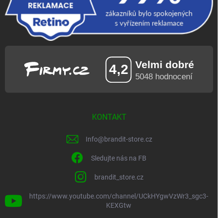
KONTAKT
Info
@
brandit-store.cz
Sledujte nás na FB
brandit_store.cz
https://www.youtube.com/channel/UCkHYgwVzWr3_sgc3-
KEXGtw