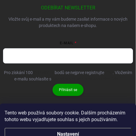
ODEBÍRAT NEWSLETTER
Vložte svůj e-mail a my vám budeme zasílat informace o nových
produktech na našem e-shopu.
E-MAIL
Pro získání 100
BRANDIT+
bodů se nejprve registrujte
ZDE
. Vložením
e-mailu souhlasíte s
podmínkami ochrany osobních údajů
Přihlásit se
Tento web používá soubory cookie. Dalším procházením
tohoto webu vyjadřujete souhlas s jejich používáním.
Nastavení