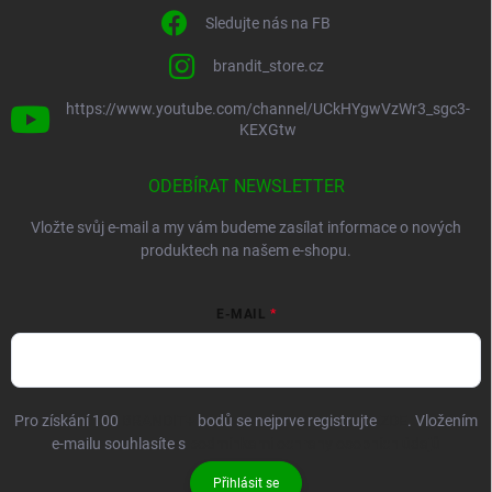
Sledujte nás na FB
brandit_store.cz
https://www.youtube.com/channel/UCkHYgwVzWr3_sgc3-
KEXGtw
ODEBÍRAT NEWSLETTER
Vložte svůj e-mail a my vám budeme zasílat informace o nových
produktech na našem e-shopu.
E-MAIL
Pro získání 100
BRANDIT+
bodů se nejprve registrujte
ZDE
. Vložením
e-mailu souhlasíte s
podmínkami ochrany osobních údajů
Přihlásit se