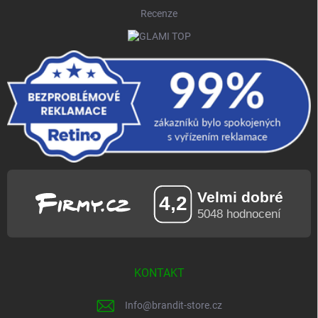
Recenze
KONTAKT
Info
@
brandit-store.cz