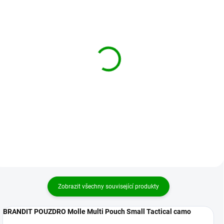
BRANDIT pouzdro Molle
BRANDIT pouzdro Molle
Multi Pouch medium
Multi Pouch medium
Černá
Darkcamo
319 Kč
329 Kč
Detail
Detail
Zobrazit všechny související produkty
BRANDIT POUZDRO Molle Multi Pouch Small Tactical camo