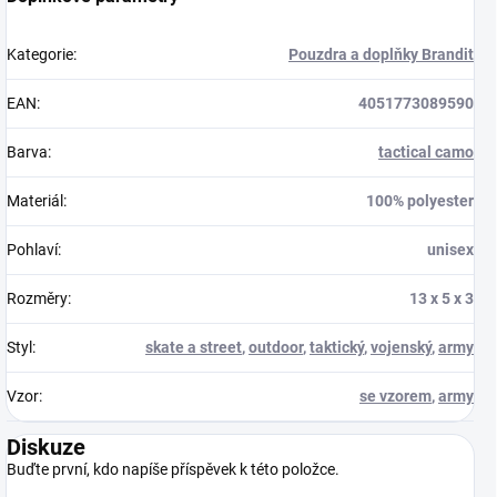
Kategorie
:
Pouzdra a doplňky Brandit
EAN
:
4051773089590
Barva
:
tactical camo
Materiál
:
100% polyester
Pohlaví
:
unisex
Rozměry
:
13 x 5 x 3
Styl
:
skate a street
,
outdoor
,
taktický
,
vojenský
,
army
Vzor
:
se vzorem
,
army
Diskuze
Buďte první, kdo napíše příspěvek k této položce.