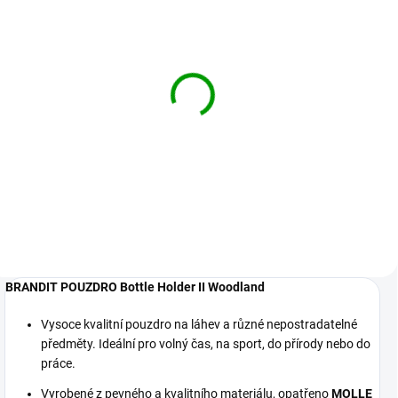
BRANDIT pouzdro Bottle
BRANDIT pouzdro Bottle
Holder II Tactical camo
Holder II Darkcamo
579 Kč
579 Kč
Detail
Detail
BRANDIT POUZDRO Bottle Holder II Woodland
Vysoce kvalitní pouzdro na láhev a různé nepostradatelné
předměty. Ideální pro volný čas, na sport, do přírody nebo do
práce.
Vyrobené z pevného a kvalitního materiálu, opatřeno
MOLLE