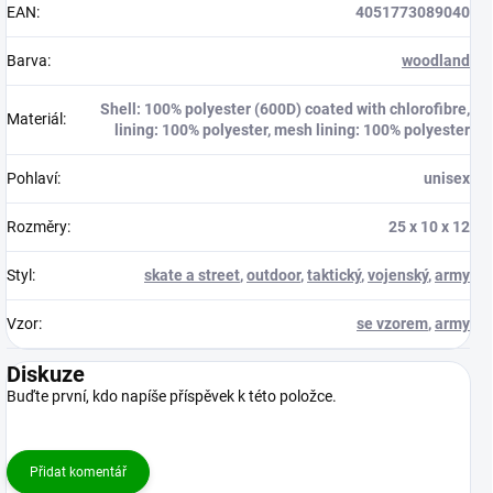
EAN
:
4051773089040
Barva
:
woodland
Shell: 100% polyester (600D) coated with chlorofibre,
Materiál
:
lining: 100% polyester, mesh lining: 100% polyester
Pohlaví
:
unisex
Rozměry
:
25 x 10 x 12
Styl
:
skate a street
,
outdoor
,
taktický
,
vojenský
,
army
Vzor
:
se vzorem
,
army
Diskuze
Buďte první, kdo napíše příspěvek k této položce.
Přidat komentář