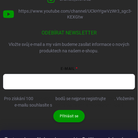
https://www.youtube.com/channel/UCkHYgwVzWr3_sgc3-
KEXGtw
ODEBÍRAT NEWSLETTER
Vložte svůj e-mail a my vám budeme zasílat informace o nových
produktech na našem e-shopu.
E-MAIL
Pro získání 100
BRANDIT+
bodů se nejprve registrujte
ZDE
. Vložením
e-mailu souhlasíte s
podmínkami ochrany osobních údajů
Přihlásit se