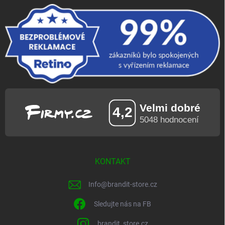
KONTAKT
Info
@
brandit-store.cz
Sledujte nás na FB
brandit_store.cz