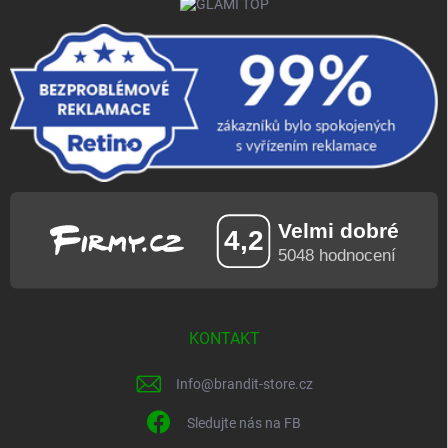
KONTAKT
Info
@
brandit-store.cz
Sledujte nás na FB