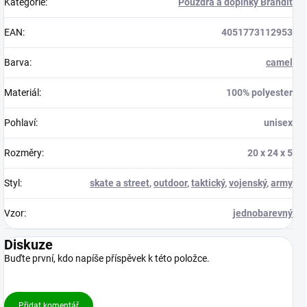
Kategorie
:
Pouzdra a doplňky Brandit
EAN
:
4051773112953
Barva
:
camel
Materiál
:
100% polyester
Pohlaví
:
unisex
Rozměry
:
20 x 24 x 5
Styl
:
skate a street
,
outdoor
,
taktický
,
vojenský
,
army
Vzor
:
jednobarevný
Diskuze
Buďte první, kdo napíše příspěvek k této položce.
Přidat komentář