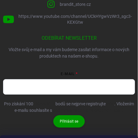
brandit_store.cz
https://www.youtube.com/channel/UCkHYgwVzWr3_sgc3-
KEXGtw
ODEBÍRAT NEWSLETTER
Vložte svůj e-mail a my vám budeme zasílat informace o nových
produktech na našem e-shopu.
E-MAIL
Pro získání 100
BRANDIT+
bodů se nejprve registrujte
ZDE
. Vložením
e-mailu souhlasíte s
podmínkami ochrany osobních údajů
Přihlásit se