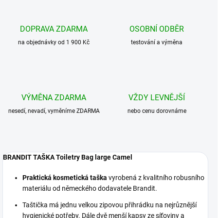
DOPRAVA ZDARMA
OSOBNÍ ODBĚR
na objednávky od 1 900 Kč
testování a výměna
VÝMĚNA ZDARMA
VŽDY LEVNĚJŠÍ
nesedí, nevadí, vyměníme ZDARMA
nebo cenu dorovnáme
BRANDIT TAŠKA Toiletry Bag large Camel
Praktická kosmetická taška
vyrobená z kvalitního robusního
materiálu od německého dodavatele Brandit.
Taštička má jednu velkou zipovou přihrádku na nejrůznější
hygienické potřeby. Dále dvě menší kapsy ze síťoviny a